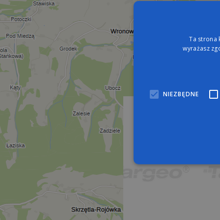
Ta strona 
wyrażasz zgo
NIEZBĘDNE
Nie
Niezbędne pliki cookie umo
zarządzanie kontem. Bez n