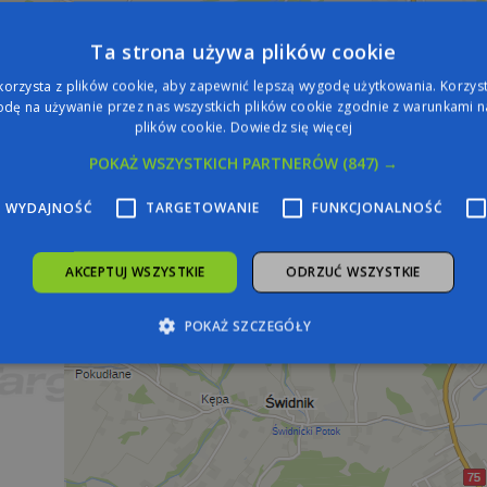
Ta strona używa plików cookie
korzysta z plików cookie, aby zapewnić lepszą wygodę użytkowania. Korzysta
dę na używanie przez nas wszystkich plików cookie zgodnie z warunkami na
plików cookie.
Dowiedz się więcej
POKAŻ WSZYSTKICH PARTNERÓW
(847) →
WYDAJNOŚĆ
TARGETOWANIE
FUNKCJONALNOŚĆ
AKCEPTUJ WSZYSTKIE
ODRZUĆ WSZYSTKIE
POKAŻ SZCZEGÓŁY
zbędne
Wydajność
Targetowanie
Funkcjonalność
Niesklasyfiko
żliwiają korzystanie z podstawowych funkcji strony internetowej, takich jak logowa
iezbędnych plików cookie nie można prawidłowo korzystać ze strony internetowej.