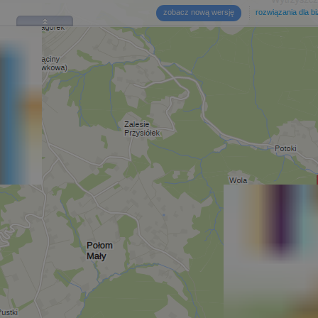
zobacz nową wersję
rozwiązania dla b