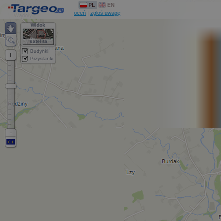
oceń
|
zgłoś uwagę
Widok
satelita
Budynki
Przystanki