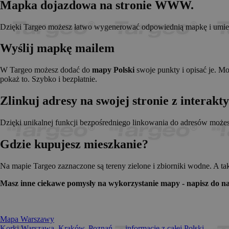
Mapka dojazdowa na stronie WWW.
_pk_id.1.c431
www.t
anj
Xandr 
.adnx
Dzięki Targeo możesz łatwo wygenerować odpowiednią mapkę i umieści
__gads
Googl
.targe
Wyślij mapkę mailem
_pk_ses.1.c431
www.t
OABLOCK
Pres
Srl
W Targeo możesz dodać do
mapy Polski
swoje punkty i opisać je. M
news.
pokaż to. Szybko i bezpłatnie.
_OACAP[2492]
news.
Zlinkuj adresy na swojej stronie z interak
IDE
Googl
.doubl
Dzięki unikalnej funkcji bezpośredniego linkowania do adresów może
Gdzie kupujesz mieszkanie?
CMPS
Casal
.casa
APC
.doubl
Na mapie Targeo zaznaczone są tereny zielone i zbiorniki wodne. A ta
OACAP
Reviv
Masz inne ciekawe pomysły na wykorzystanie mapy - napisz do na
and S
news.
Gdynp
Gemi
.hit.g
Mapa Warszawy
Korki Warszawa, Kraków, Poznań... - informacje z całej Polski