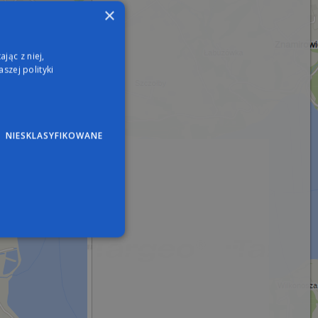
×
jąc z niej,
szej polityki
NIESKLASYFIKOWANE
wane
nie użytkownika i