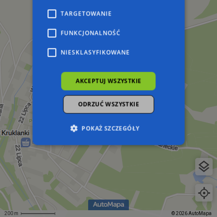
TARGETOWANIE
FUNKCJONALNOŚĆ
NIESKLASYFIKOWANE
AKCEPTUJ WSZYSTKIE
ODRZUĆ WSZYSTKIE
POKAŻ SZCZEGÓŁY
Niezbędne
Wydajność
Targetowanie
Funkcjonalność
Niesklasyfikowane
Niezbędne pliki cookie umożliwiają korzystanie z
podstawowych funkcji strony internetowej,
takich jak logowanie użytkownika i zarządzanie
200 m
© 2026 AutoMapa