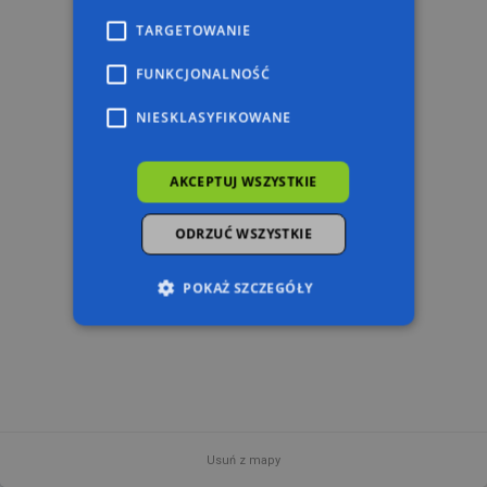
TARGETOWANIE
FUNKCJONALNOŚĆ
NIESKLASYFIKOWANE
AKCEPTUJ WSZYSTKIE
ODRZUĆ WSZYSTKIE
POKAŻ SZCZEGÓŁY
Niezbędne
Wydajność
Targetowanie
Funkcjonalność
Niesklasyfikowane
Niezbędne pliki cookie umożliwiają korzystanie z
podstawowych funkcji strony internetowej,
Usuń z mapy
takich jak logowanie użytkownika i zarządzanie
100 m
© 2026 AutoMapa