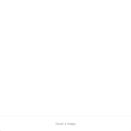
Usuń z mapy
2 km
© 2026 AutoMapa