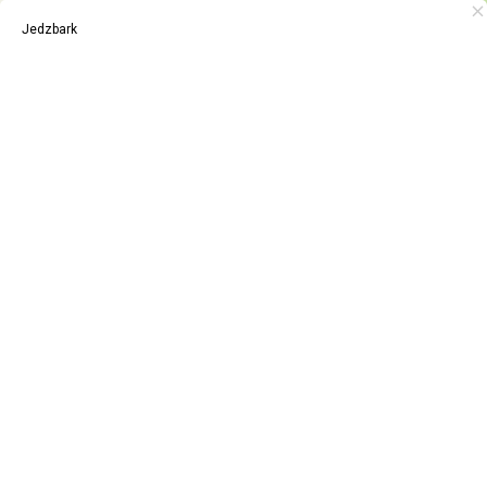
Jedzbark
PL
TRASA