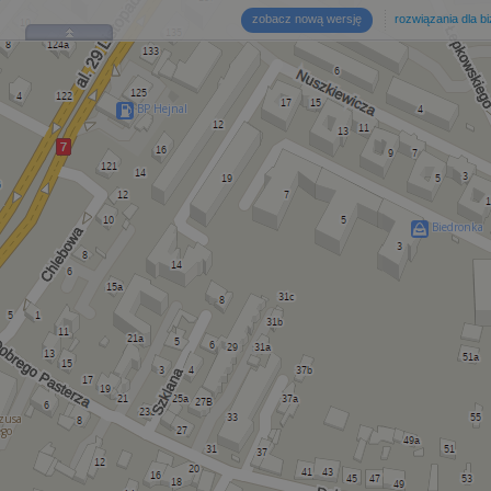
zobacz nową wersję
rozwiązania dla b
BP Hejnal
Biedronka
zusa
ego