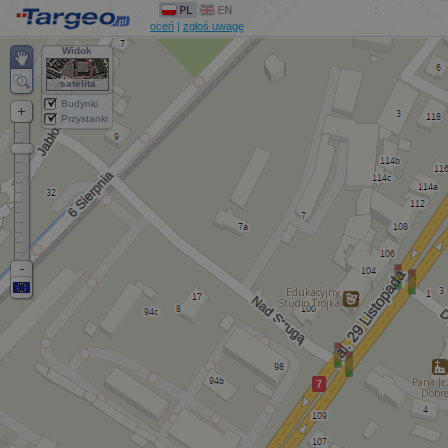
oceń
|
zgłoś uwagę
Widok
satelita
Budynki
Przystanki
Edukacyjny
Studio Trójka
Pana Je
Dobr