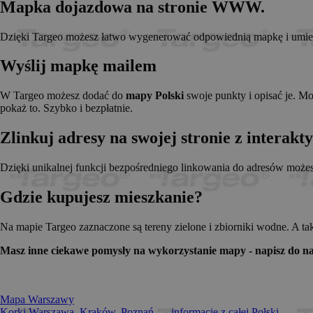
Mapka dojazdowa na stronie WWW.
_pk_id.1.c431
www.t
anj
Xandr 
.adnx
Dzięki Targeo możesz łatwo wygenerować odpowiednią mapkę i umieści
__gads
Googl
.targe
Wyślij mapkę mailem
_pk_ses.1.c431
www.t
OABLOCK
Pres
Srl
W Targeo możesz dodać do
mapy Polski
swoje punkty i opisać je. M
news.
pokaż to. Szybko i bezpłatnie.
_OACAP[2492]
news.
Zlinkuj adresy na swojej stronie z interak
IDE
Googl
.doubl
Dzięki unikalnej funkcji bezpośredniego linkowania do adresów może
Gdzie kupujesz mieszkanie?
CMPS
Casal
.casa
APC
.doubl
Na mapie Targeo zaznaczone są tereny zielone i zbiorniki wodne. A ta
OACAP
Reviv
Masz inne ciekawe pomysły na wykorzystanie mapy - napisz do na
and S
news.
Gdynp
Gemi
.hit.g
Mapa Warszawy
Korki Warszawa, Kraków, Poznań... - informacje z całej Polski