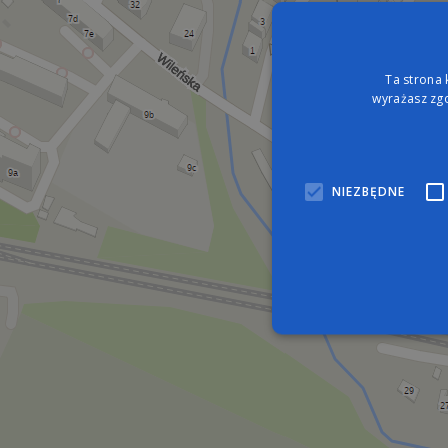
Ta strona 
wyrażasz zgo
Florian
NIEZBĘDNE
Nie
Niezbędne pliki cookie umo
zarządzanie kontem. Bez n