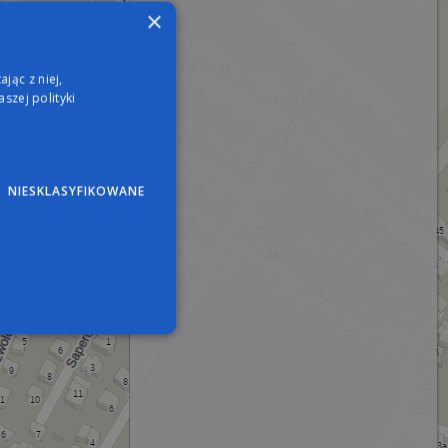
×
jąc z niej,
szej polityki
NIESKLASYFIKOWANE
wane
nie użytkownika i