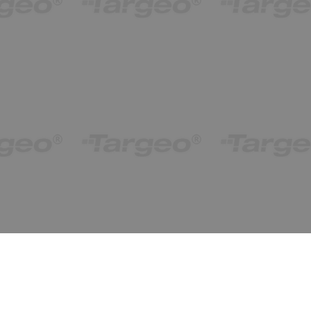
obiekty od 1 do 3 (z 3)
Ostatnio znalezione
wyczyść
ukryj
Olsztyńska 1