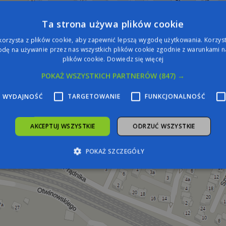
Ta strona używa plików cookie
korzysta z plików cookie, aby zapewnić lepszą wygodę użytkowania. Korzysta
dę na używanie przez nas wszystkich plików cookie zgodnie z warunkami na
plików cookie.
Dowiedz się więcej
POKAŻ WSZYSTKICH PARTNERÓW
(847) →
WYDAJNOŚĆ
TARGETOWANIE
FUNKCJONALNOŚĆ
AKCEPTUJ WSZYSTKIE
ODRZUĆ WSZYSTKIE
POKAŻ SZCZEGÓŁY
zbędne
Wydajność
Targetowanie
Funkcjonalność
Niesklasyfiko
żliwiają korzystanie z podstawowych funkcji strony internetowej, takich jak logowa
iezbędnych plików cookie nie można prawidłowo korzystać ze strony internetowej.