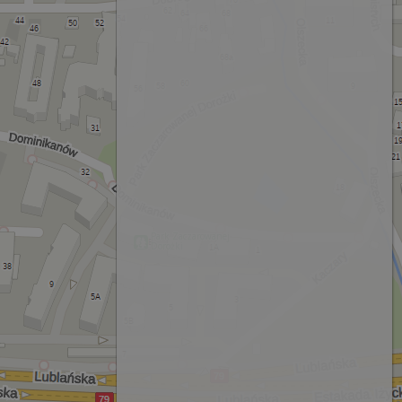
Park Zaczarowanej
Dorożki