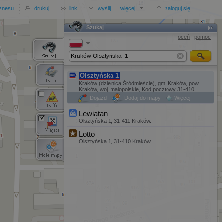
iznesu
drukuj
link
wyślij
więcej
zaloguj się
Szukaj
Szukaj
oceń
|
pomoc
Olsztyńska 1
Kraków (dzielnica Śródmieście), gm. Kraków, pow.
Kraków, woj. małopolskie, Kod pocztowy 31-410
Dojazd
Dodaj do mapy
Więcej
Lewiatan
Olsztyńska 1, 31-411 Kraków.
Lotto
Olsztyńska 1, 31-410 Kraków.