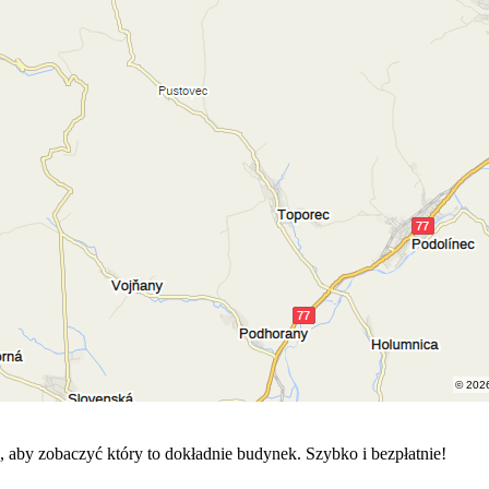
esami punktowymi. Bankomaty, noclegi, utrudnienia na drodze, mapa 
© 202
© 202
 aby zobaczyć który to dokładnie budynek. Szybko i bezpłatnie!