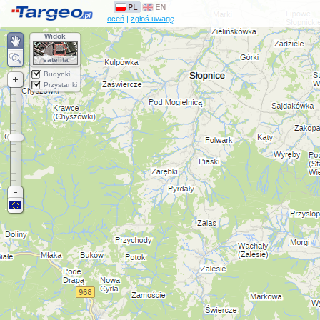
oceń
|
zgłoś uwagę
Widok
satelita
Budynki
Przystanki