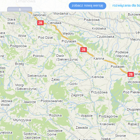
zobacz nową wersję
rozwiązania dla b