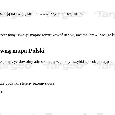
ć ją na swojej stronie www. Szybko i bezpłatnie!
ożesz taką "swoją" mapkę wydrukować lub wysłać mailem - Twoi goście 
tywną mapa Polski
sz połączyć dowolny adres z mapą w prosty i szybki sposób podając 
kże budynki i tereny przemysłowe.
s!