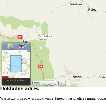
35°
Mapa Polski
Mapa Polski
Targeo - jedyna mapa Polski z obrysami budynków i adr
Jak wykorzystać Targeo?
woj. małopolskie
2
km
Dokładny adres.
Wystarczy wpisać w wyszukiwarce Targeo miasto, ulicę i numer domu,