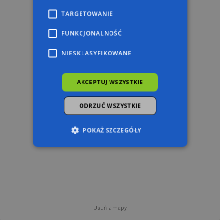
TARGETOWANIE
FUNKCJONALNOŚĆ
NIESKLASYFIKOWANE
AKCEPTUJ WSZYSTKIE
ODRZUĆ WSZYSTKIE
POKAŻ SZCZEGÓŁY
Niezbędne
Wydajność
Targetowanie
Funkcjonalność
Niesklasyfikowane
Niezbędne pliki cookie umożliwiają korzystanie z
podstawowych funkcji strony internetowej,
Usuń z mapy
takich jak logowanie użytkownika i zarządzanie
20 m
© 2026 AutoMapa