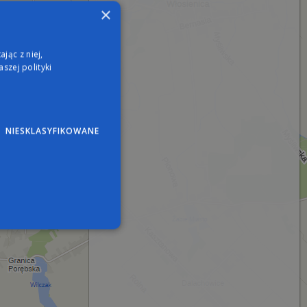
×
jąc z niej,
szej polityki
NIESKLASYFIKOWANE
wane
nie użytkownika i