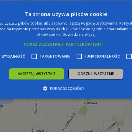
Ta strona używa plików cookie
korzysta z plików cookie, aby zapewnić lepszą wygodę użytkowania. Korzysta
dę na używanie przez nas wszystkich plików cookie zgodnie z warunkami na
plików cookie.
Dowiedz się więcej
POKAŻ WSZYSTKICH PARTNERÓW
(847) →
WYDAJNOŚĆ
TARGETOWANIE
FUNKCJONALNOŚĆ
AKCEPTUJ WSZYSTKIE
ODRZUĆ WSZYSTKIE
POKAŻ SZCZEGÓŁY
zbędne
Wydajność
Targetowanie
Funkcjonalność
Niesklasyfiko
żliwiają korzystanie z podstawowych funkcji strony internetowej, takich jak logowa
iezbędnych plików cookie nie można prawidłowo korzystać ze strony internetowej.