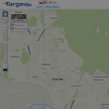
oceń
|
zgłoś uwagę
Widok
satelita
Budynki
Przystanki