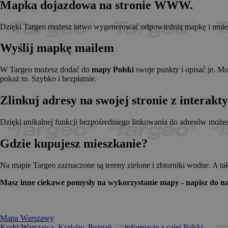
Mapka dojazdowa na stronie WWW.
_pk_id.1.c431
www.t
anj
Xandr 
.adnx
Dzięki Targeo możesz łatwo wygenerować odpowiednią mapkę i umieści
__gads
Googl
.targe
Wyślij mapkę mailem
_pk_ses.1.c431
www.t
OABLOCK
Pres
Srl
W Targeo możesz dodać do
mapy Polski
swoje punkty i opisać je. M
news.
pokaż to. Szybko i bezpłatnie.
_OACAP[2492]
news.
Zlinkuj adresy na swojej stronie z interak
IDE
Googl
.doubl
Dzięki unikalnej funkcji bezpośredniego linkowania do adresów może
Gdzie kupujesz mieszkanie?
CMPS
Casal
.casa
APC
.doubl
Na mapie Targeo zaznaczone są tereny zielone i zbiorniki wodne. A ta
OACAP
Reviv
Masz inne ciekawe pomysły na wykorzystanie mapy - napisz do na
and S
news.
Gdynp
Gemi
.hit.g
Mapa Warszawy
Korki Warszawa, Kraków, Poznań... - informacje z całej Polski