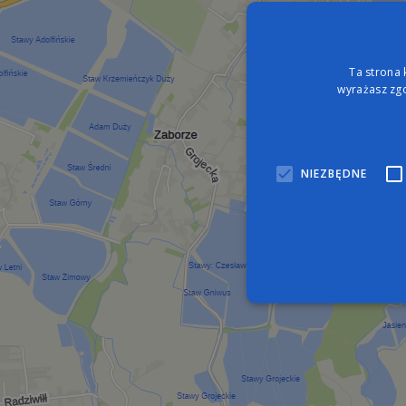
Ta strona 
wyrażasz zgo
NIEZBĘDNE
Nie
Niezbędne pliki cookie umo
zarządzanie kontem. Bez n