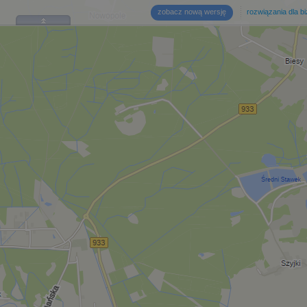
zobacz nową wersję
rozwiązania dla b