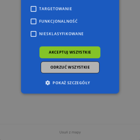
TARGETOWANIE
FUNKCJONALNOŚĆ
NIESKLASYFIKOWANE
AKCEPTUJ WSZYSTKIE
ODRZUĆ WSZYSTKIE
POKAŻ SZCZEGÓŁY
Niezbędne
Wydajność
Targetowanie
Funkcjonalność
Niesklasyfikowane
Niezbędne pliki cookie umożliwiają korzystanie z
podstawowych funkcji strony internetowej,
Usuń z mapy
takich jak logowanie użytkownika i zarządzanie
100 m
© 2026 AutoMapa