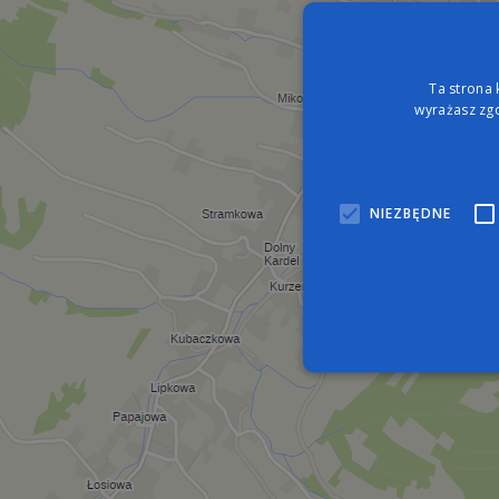
Ta strona 
wyrażasz zgo
NIEZBĘDNE
Nie
Niezbędne pliki cookie umo
zarządzanie kontem. Bez n