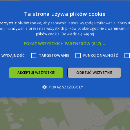
Ta strona używa plików cookie
korzysta z plików cookie, aby zapewnić lepszą wygodę użytkowania. Korzysta
dę na używanie przez nas wszystkich plików cookie zgodnie z warunkami na
plików cookie.
Dowiedz się więcej
POKAŻ WSZYSTKICH PARTNERÓW
(847) →
WYDAJNOŚĆ
TARGETOWANIE
FUNKCJONALNOŚĆ
AKCEPTUJ WSZYSTKIE
ODRZUĆ WSZYSTKIE
POKAŻ SZCZEGÓŁY
zbędne
Wydajność
Targetowanie
Funkcjonalność
Niesklasyfiko
żliwiają korzystanie z podstawowych funkcji strony internetowej, takich jak logowa
iezbędnych plików cookie nie można prawidłowo korzystać ze strony internetowej.