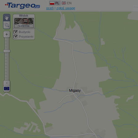
oceń
|
zgłoś uwagę
Widok
satelita
Budynki
Przystanki