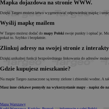
Mapka dojazdowa na stronie WWW.
_pk_id.1.c431
www.t
anj
Xandr 
.adnx
Dzięki Targeo możesz łatwo wygenerować odpowiednią mapkę i umieści
__gads
Googl
.targe
Wyślij mapkę mailem
_pk_ses.1.c431
www.t
OABLOCK
Pres
Srl
W Targeo możesz dodać do
mapy Polski
swoje punkty i opisać je. M
news.
pokaż to. Szybko i bezpłatnie.
_OACAP[2492]
news.
Zlinkuj adresy na swojej stronie z interak
IDE
Googl
.doubl
Dzięki unikalnej funkcji bezpośredniego linkowania do adresów może
Gdzie kupujesz mieszkanie?
CMPS
Casal
.casa
APC
.doubl
Na mapie Targeo zaznaczone są tereny zielone i zbiorniki wodne. A ta
OACAP
Reviv
Masz inne ciekawe pomysły na wykorzystanie mapy - napisz do na
and S
news.
Gdynp
Gemi
.hit.g
Mapa Warszawy
Korki Warszawa, Kraków, Poznań... - informacje z całej Polski