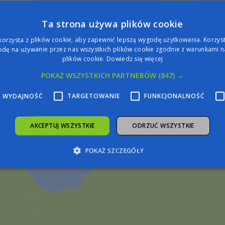
Ta strona używa plików cookie
korzysta z plików cookie, aby zapewnić lepszą wygodę użytkowania. Korzysta
dę na używanie przez nas wszystkich plików cookie zgodnie z warunkami na
plików cookie.
Dowiedz się więcej
POKAŻ WSZYSTKICH PARTNERÓW
(847) →
WYDAJNOŚĆ
TARGETOWANIE
FUNKCJONALNOŚĆ
AKCEPTUJ WSZYSTKIE
ODRZUĆ WSZYSTKIE
POKAŻ SZCZEGÓŁY
zbędne
Wydajność
Targetowanie
Funkcjonalność
Niesklasyfiko
żliwiają korzystanie z podstawowych funkcji strony internetowej, takich jak logowa
iezbędnych plików cookie nie można prawidłowo korzystać ze strony internetowej.