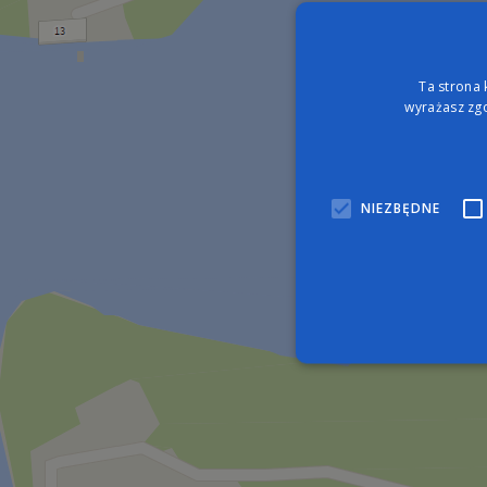
Ta strona 
wyrażasz zgo
NIEZBĘDNE
Nie
Niezbędne pliki cookie umo
zarządzanie kontem. Bez n