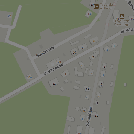
Mazurska
Gajówka
Urząd Stanu
Cywilnego