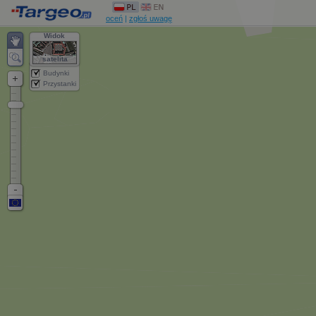
oceń
|
zgłoś uwagę
Widok
satelita
Budynki
Przystanki