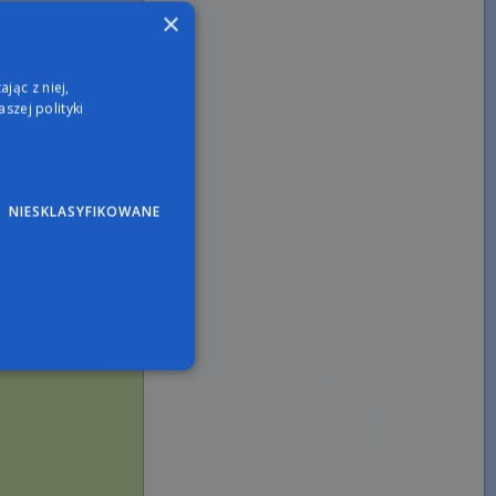
×
jąc z niej,
szej polityki
NIESKLASYFIKOWANE
wane
nie użytkownika i