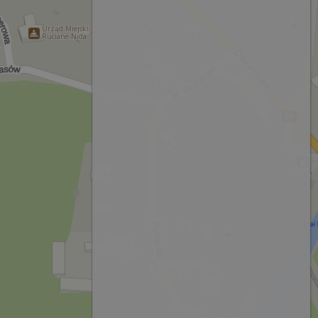
Urząd Miejski
Ruciane-Nida
Orlen