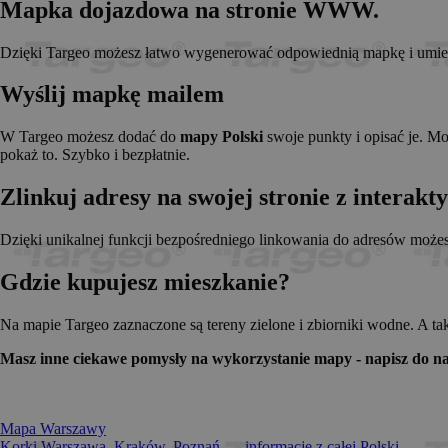
Mapka dojazdowa na stronie WWW.
_pk_id.1.c431
www.t
anj
Xandr 
.adnx
Dzięki Targeo możesz łatwo wygenerować odpowiednią mapkę i umieści
__gads
Googl
.targe
Wyślij mapkę mailem
_pk_ses.1.c431
www.t
OABLOCK
Pres
Srl
W Targeo możesz dodać do
mapy Polski
swoje punkty i opisać je. M
news.
pokaż to. Szybko i bezpłatnie.
_OACAP[2492]
news.
Zlinkuj adresy na swojej stronie z interak
IDE
Googl
.doubl
Dzięki unikalnej funkcji bezpośredniego linkowania do adresów może
Gdzie kupujesz mieszkanie?
CMPS
Casal
.casa
APC
.doubl
Na mapie Targeo zaznaczone są tereny zielone i zbiorniki wodne. A ta
OACAP
Reviv
Masz inne ciekawe pomysły na wykorzystanie mapy - napisz do na
and S
news.
Gdynp
Gemi
.hit.g
Mapa Warszawy
Korki Warszawa, Kraków, Poznań... - informacje z całej Polski