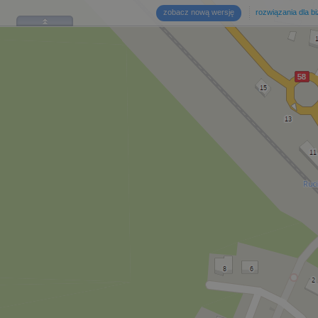
zobacz nową wersję
rozwiązania dla b
Ruci