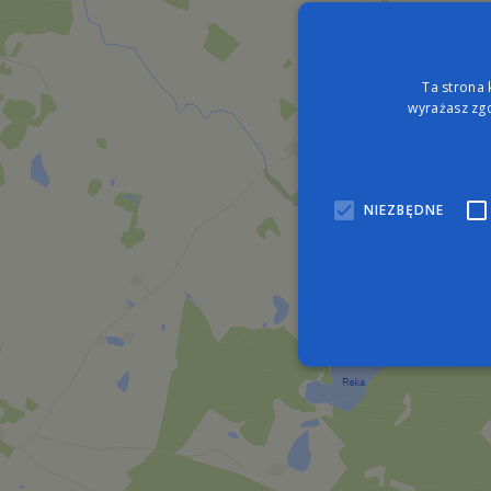
Ta strona 
wyrażasz zgo
NIEZBĘDNE
Nie
Niezbędne pliki cookie umo
zarządzanie kontem. Bez n