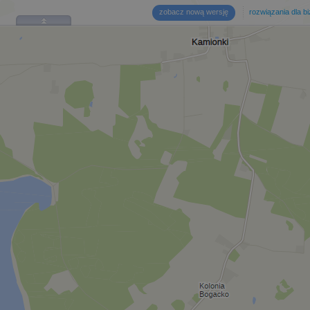
zobacz nową wersję
rozwiązania dla b