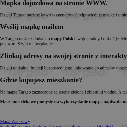
Mapka dojazdowa na stronie WWW.
_pk_id.1.c431
www.t
anj
Xandr 
.adnx
Dzięki Targeo możesz łatwo wygenerować odpowiednią mapkę i umieści
__gads
Googl
.targe
Wyślij mapkę mailem
_pk_ses.1.c431
www.t
OABLOCK
Pres
Srl
W Targeo możesz dodać do
mapy Polski
swoje punkty i opisać je. M
news.
pokaż to. Szybko i bezpłatnie.
_OACAP[2492]
news.
Zlinkuj adresy na swojej stronie z interak
IDE
Googl
.doubl
Dzięki unikalnej funkcji bezpośredniego linkowania do adresów może
Gdzie kupujesz mieszkanie?
CMPS
Casal
.casa
APC
.doubl
Na mapie Targeo zaznaczone są tereny zielone i zbiorniki wodne. A ta
OACAP
Reviv
Masz inne ciekawe pomysły na wykorzystanie mapy - napisz do na
and S
news.
Gdynp
Gemi
.hit.g
Mapa Warszawy
Korki Warszawa, Kraków, Poznań... - informacje z całej Polski