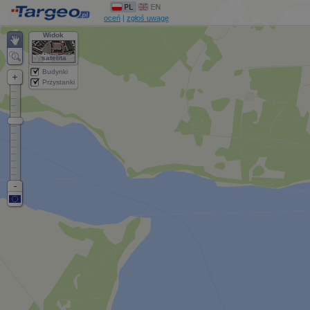
oceń
|
zgłoś uwagę
Widok
satelita
Budynki
Przystanki