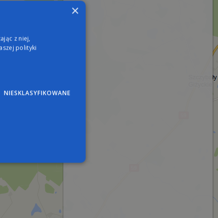
×
jąc z niej,
szej polityki
NIESKLASYFIKOWANE
wane
nie użytkownika i