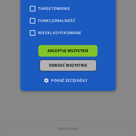
TARGETOWANIE
FUNKCJONALNOŚĆ
NIESKLASYFIKOWANE
AKCEPTUJ WSZYSTKIE
ODRZUĆ WSZYSTKIE
POKAŻ SZCZEGÓŁY
Niezbędne
Wydajność
Targetowanie
Funkcjonalność
Niesklasyfikowane
Niezbędne pliki cookie umożliwiają korzystanie z
podstawowych funkcji strony internetowej,
Usuń z mapy
takich jak logowanie użytkownika i zarządzanie
200 m
© 2026 AutoMapa