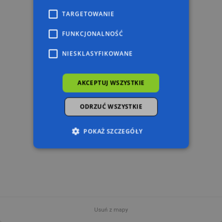
TARGETOWANIE
FUNKCJONALNOŚĆ
NIESKLASYFIKOWANE
AKCEPTUJ WSZYSTKIE
ODRZUĆ WSZYSTKIE
POKAŻ SZCZEGÓŁY
Niezbędne
Wydajność
Targetowanie
Funkcjonalność
Niesklasyfikowane
Niezbędne pliki cookie umożliwiają korzystanie z
podstawowych funkcji strony internetowej,
Usuń z mapy
takich jak logowanie użytkownika i zarządzanie
200 m
© 2026 AutoMapa