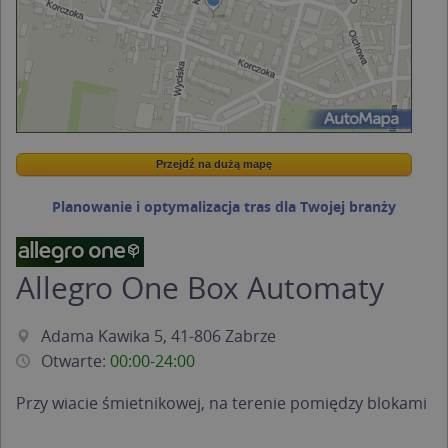
Przejdź na dużą mapę
Wstaw tę mapkę na swoją stronę
Przejdź na dużą mapę
Kreatorze map Targeo
Planowanie i optymalizacja tras dla Twojej branży
Allegro One Box Automaty
Adama Kawika 5, 41-806 Zabrze
Otwarte:
00:00-24:00
Przy wiacie śmietnikowej, na terenie pomiędzy blokami