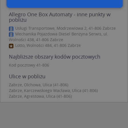
Allegro One Box Automaty - inne punkty w
pobliżu
Niezbędne
Wydajność
Targetowanie
Funkcjonalność
Niesklasyfikowane
Usługi Transportowe, Modrzewiowa 2, 41-806 Zabrze
Mechanika Pojazdowa Diesel Benzyna Serwis, ul.
Niezbędne pliki cookie umożliwiają korzystanie z
Wolności 438, 41-806 Zabrze
podstawowych funkcji strony internetowej, takich
Lotto, Wolności 484, 41-806 Zabrze
jak logowanie użytkownika i zarządzanie kontem.
Bez niezbędnych plików cookie nie można
Najbliższe obszary kodów pocztowych
prawidłowo korzystać ze strony internetowej.
Kod pocztowy 41-806
Provider
/
Okres
Nazwa
Opi
Domena
przechowywania
Ulice w pobliżu
APPSESSID
.targeo.pl
Sesja
Zabrze, Olchowa, Ulica (41-806)
CookieScriptConsent
1 rok 1 miesiąc
Ten
CookieScript
Zabrze, Karczewskiego Wacława, Ulica (41-806)
jes
.targeo.pl
prz
Zabrze, Agrestowa, Ulica (41-806)
Coo
Scr
zap
pre
dot
zg
uży
pli