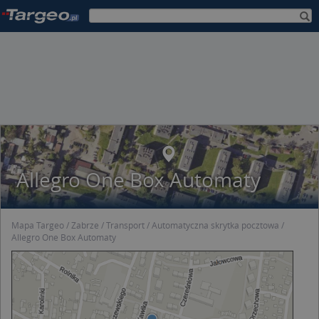
Allegro One Box Automaty
Mapa Targeo
Zabrze
Transport
Automatyczna skrytka pocztowa
Allegro One Box Automaty