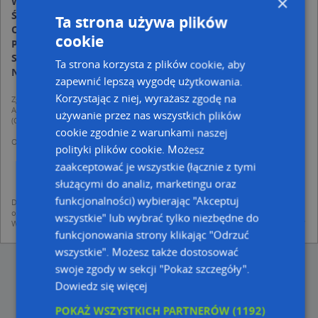
×
Wtorek:
00:00-24:00
Środa:
00:00-24:00
Ta strona używa plików
Czwartek:
00:00-24:00
cookie
Piątek:
00:00-24:00
Sobota:
00:00-24:00
Ta strona korzysta z plików cookie, aby
Niedziela:
00:00-24:00
zapewnić lepszą wygodę użytkowania.
Korzystając z niej, wyrażasz zgodę na
Zgodnie z Rozporządzeniem PE i Rady (UE) o Ochronie Danych Osobowych
Administratorem (RODO), administratorem danych jest AutoMapa sp. z o.o.
używanie przez nas wszystkich plików
(Operator) z siedzibą w Warszawie przy ulicy Domaniewskiej 37.
cookie zgodnie z warunkami naszej
Operator przetwarza dane osobowe w celu:
polityki plików cookie. Możesz
dodania ich do bazy Targeo oraz publikacji w wyszukiwarce firm i na
mapach (art. 6 ust. 1 lit. f RODO)
zaakceptować je wszystkie (łącznie z tymi
udostępniania danych o firmach partnerom biznesowym operatora (art.
służącymi do analiz, marketingu oraz
6 ust. 1 lit. f RODO)
funkcjonalności) wybierając "Akceptuj
Dane pochodzą z publicznych baz CEIDG, GUS, REGON, z firmowych stron www
oraz od podmiotów zewnętrznych.
wszystkie" lub wybrać tylko niezbędne do
Więcej informacji dot. RODO:
http://regulamin.automapa.pl/odo_przetwarzanie/
funkcjonowania strony klikając "Odrzuć
wszystkie". Możesz także dostosować
swoje zgody w sekcji "Pokaż szczegóły".
Dowiedz się więcej
POKAŻ WSZYSTKICH PARTNERÓW
(1192)