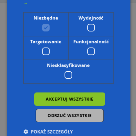
→
Allegro One Box Automaty - inne Transport,
Telekomunikacja w pobliżu
Niezbędne
Wydajność
Paczkomat InPost ZAB06N, Olchowa 15, 41-806 Zabrze
DPD Pickup Automat, pon-ndz 00:00-24:00, 41-806
Zabrze
Targetowanie
Funkcjonalność
Adresy w pobliżu
Zabrze, Kawika Adama 5, Ulica (41-806)
(→ 23 m)
Niesklasyfikowane
Zabrze, Olchowa 7A, Ulica (41-806)
(→ 25 m)
Zabrze, Kawika Adama 3, Ulica (41-806)
(→ 31 m)
Zabrze, Olchowa 7, Ulica (41-806)
(→ 36 m)
Zabrze, Kawika Adama 1, Ulica (41-806)
(→ 41 m)
Zabrze, Olchowa 1, Ulica (41-806)
(→ 43 m)
Zabrze, Korczoka Antoniego, ks. dr. 52, Ulica (41-806)
(→
AKCEPTUJ WSZYSTKIE
53 m)
Zabrze, Korczoka Antoniego, ks. dr. 50, Ulica (41-806)
(→
55 m)
ODRZUĆ WSZYSTKIE
Zabrze, Korczoka Antoniego, ks. dr. 48A, Ulica (41-806)
(→
59 m)
POKAŻ SZCZEGÓŁY
Zabrze, Kawika Adama 7, Ulica (41-806)
(→ 94 m)