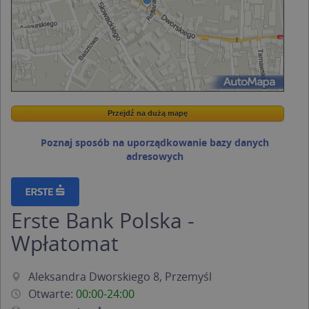
Przejdź na dużą mapę
Wstaw tę mapkę na swoją stronę
Przejdź na dużą mapę
Kreatorze map Targeo
Poznaj sposób na uporządkowanie bazy danych
adresowych
Erste Bank Polska -
Wpłatomat
Aleksandra Dworskiego 8, Przemyśl
Otwarte:
00:00-24:00