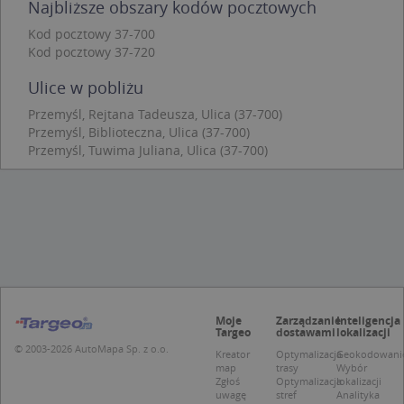
Najbliższe obszary kodów pocztowych
jes
.targeo.pl
prz
Coo
Kod pocztowy 37-700
Scr
Kod pocztowy 37-720
zap
pre
dot
Ulice w pobliżu
zg
uży
Przemyśl, Rejtana Tadeusza, Ulica (37-700)
pli
Przemyśl, Biblioteczna, Ulica (37-700)
to 
aby
Przemyśl, Tuwima Juliana, Ulica (37-700)
coo
Scr
dzi
pop
U
.targeo.pl
1 rok
kloc
.www.targeo.pl
1 rok
Moje
Zarządzanie
Inteligencja
Targeo
dostawami
lokalizacji
Nazwa
Provider
/
Domena
© 2003-2026 AutoMapa Sp. z o.o.
Kreator
Optymalizacja
Geokodowani
Provider
/
Okres
Nazwa
Opis
map
trasy
Wybór
CrossDomainCookieScriptConsent_35
.crossdomain.cookie-
Domena
przechowywania
Zgłoś
Optymalizacja
lokalizacji
script.com
uwagę
stref
Analityka
_ga_DEEKR6C5LV
.targeo.pl
1 rok 1 miesiąc
Ten plik 
Provider
/
Okres