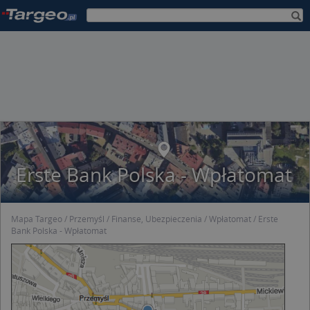
Erste Bank Polska - Wpłatomat
Mapa Targeo
Przemyśl
Finanse, Ubezpieczenia
Wpłatomat
Erste
Bank Polska - Wpłatomat