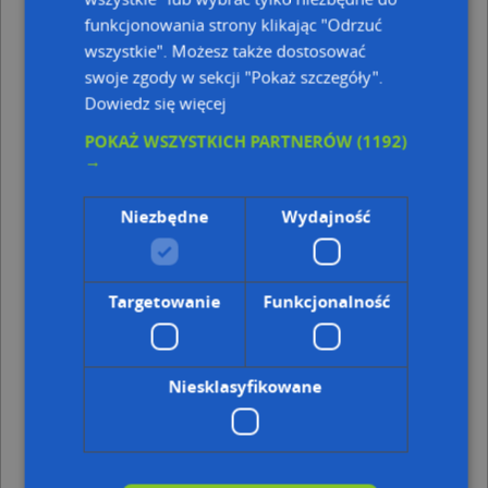
Erste Bank Polska - Wpłatomat - inne Finanse,
funkcjonowania strony klikając "Odrzuć
Ubezpieczenia w pobliżu
wszystkie". Możesz także dostosować
Biuro Rachunkowe, ul. Juliusza Słowackiego 17, 37-700
swoje zgody w sekcji "Pokaż szczegóły".
Przemyśl
Dowiedz się więcej
Kantor Wymiany Walut, ul. gen. Józefa Sowińskiego 5,
37-700 Przemyśl
POKAŻ WSZYSTKICH PARTNERÓW
(1192)
Erste Bank Polska, Aleksandra Dworskiego 8, 37-700
→
Przemyśl
Euronet, ul. Aleksandra Dworskiego 8, 37-700
Niezbędne
Wydajność
Przemyśl
Euronet, ul. Aleksandra Dworskiego 8, 37-700
Przemyśl
Targetowanie
Funkcjonalność
Adresy w pobliżu
Przemyśl, Dworskiego Aleksandra 8, Ulica (37-700)
(→ 7
m)
Niesklasyfikowane
Przemyśl, Rejtana Tadeusza 2, Ulica (37-700)
(→ 17 m)
Przemyśl, Dworskiego Aleksandra 6, Ulica (37-700)
(→ 21
m)
Przemyśl, Dworskiego Aleksandra 11, Ulica (37-700)
(→ 29
m)