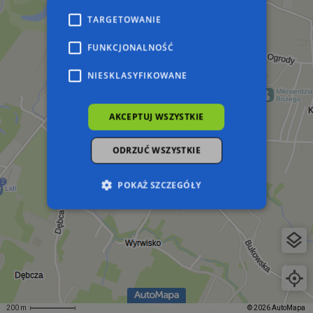
TARGETOWANIE
FUNKCJONALNOŚĆ
NIESKLASYFIKOWANE
AKCEPTUJ WSZYSTKIE
ODRZUĆ WSZYSTKIE
POKAŻ SZCZEGÓŁY
Niezbędne
Wydajność
Targetowanie
Funkcjonalność
Niesklasyfikowane
Niezbędne pliki cookie umożliwiają korzystanie z
podstawowych funkcji strony internetowej,
takich jak logowanie użytkownika i zarządzanie
200 m
© 2026 AutoMapa