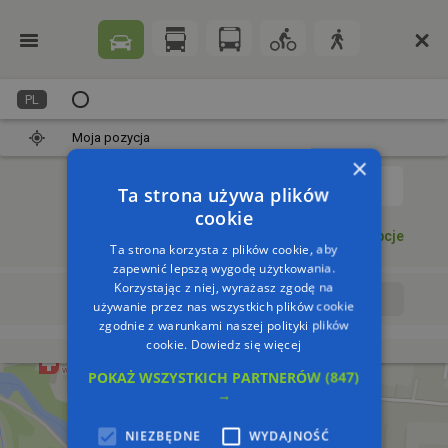
PL
Moja pozycja
×
1
Ta strona używa plików
cookie
Dodaj punkt
Opcje
Ta strona korzysta z plików cookie, aby
zapewnić lepszą wygodę użytkowania.
Korzystając z niej, wyrażasz zgodę na
Wyrusz teraz
Wyrusz o:
używanie przez nas wszystkich plików cookie
zgodnie z warunkami naszej polityki plików
cookie.
Dowiedz się więcej
POKAŻ WSZYSTKICH PARTNERÓW
(847)
→
NIEZBĘDNE
WYDAJNOŚĆ