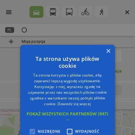
PL
Moja pozycja
×
1
Ta strona używa plików
cookie
Dodaj punkt
Opcje
Ta strona korzysta z plików cookie, aby
zapewnić lepszą wygodę użytkowania.
Korzystając z niej, wyrażasz zgodę na
Wyrusz teraz
Wyrusz o:
używanie przez nas wszystkich plików cookie
zgodnie z warunkami naszej polityki plików
cookie.
Dowiedz się więcej
POKAŻ WSZYSTKICH PARTNERÓW
(847)
→
NIEZBĘDNE
WYDAJNOŚĆ