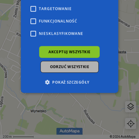
TARGETOWANIE
FUNKCJONALNOŚĆ
NIESKLASYFIKOWANE
AKCEPTUJ WSZYSTKIE
ODRZUĆ WSZYSTKIE
POKAŻ SZCZEGÓŁY
Niezbędne
Wydajność
Targetowanie
Funkcjonalność
Niesklasyfikowane
Niezbędne pliki cookie umożliwiają korzystanie z
podstawowych funkcji strony internetowej,
takich jak logowanie użytkownika i zarządzanie
200 m
© 2026 AutoMapa