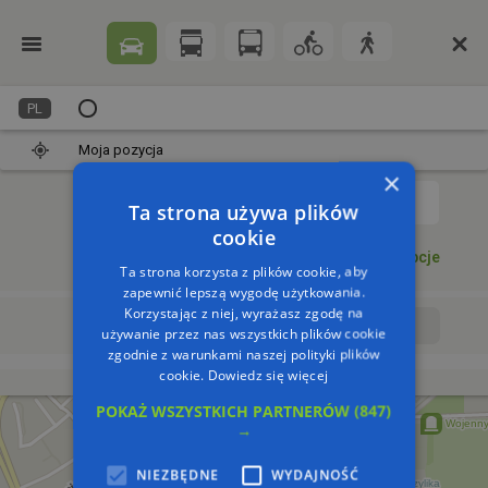
PL
Moja pozycja
×
1
Ta strona używa plików
cookie
Dodaj punkt
Opcje
Ta strona korzysta z plików cookie, aby
zapewnić lepszą wygodę użytkowania.
Korzystając z niej, wyrażasz zgodę na
Wyrusz teraz
Wyrusz o:
używanie przez nas wszystkich plików cookie
zgodnie z warunkami naszej polityki plików
cookie.
Dowiedz się więcej
POKAŻ WSZYSTKICH PARTNERÓW
(847)
→
NIEZBĘDNE
WYDAJNOŚĆ