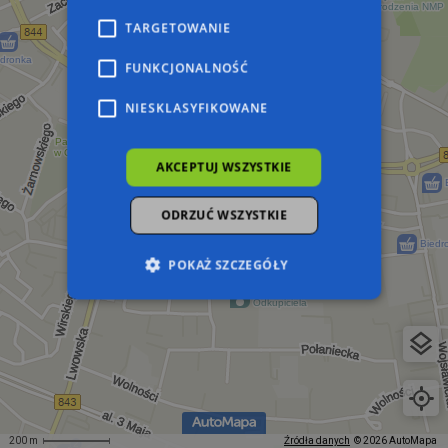
TARGETOWANIE
FUNKCJONALNOŚĆ
NIESKLASYFIKOWANE
AKCEPTUJ WSZYSTKIE
ODRZUĆ WSZYSTKIE
POKAŻ SZCZEGÓŁY
Niezbędne
Wydajność
Targetowanie
Funkcjonalność
Niesklasyfikowane
Niezbędne pliki cookie umożliwiają korzystanie z
podstawowych funkcji strony internetowej,
takich jak logowanie użytkownika i zarządzanie
200 m
Źródła danych
© 2026 AutoMapa