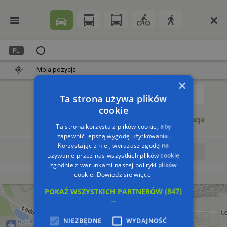
PL
Moja pozycja
×
1
Ta strona używa plików
cookie
Dodaj punkt
Opcje
Ta strona korzysta z plików cookie, aby
zapewnić lepszą wygodę użytkowania.
Korzystając z niej, wyrażasz zgodę na
Wyrusz teraz
Wyrusz o:
używanie przez nas wszystkich plików cookie
zgodnie z warunkami naszej polityki plików
cookie.
Dowiedz się więcej
POKAŻ WSZYSTKICH PARTNERÓW
(847)
→
NIEZBĘDNE
WYDAJNOŚĆ