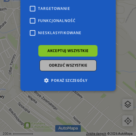
TARGETOWANIE
FUNKCJONALNOŚĆ
NIESKLASYFIKOWANE
AKCEPTUJ WSZYSTKIE
ODRZUĆ WSZYSTKIE
POKAŻ SZCZEGÓŁY
Niezbędne
Wydajność
Targetowanie
Funkcjonalność
Niesklasyfikowane
Niezbędne pliki cookie umożliwiają korzystanie z
podstawowych funkcji strony internetowej,
takich jak logowanie użytkownika i zarządzanie
200 m
Źródła danych
© 2026 AutoMapa