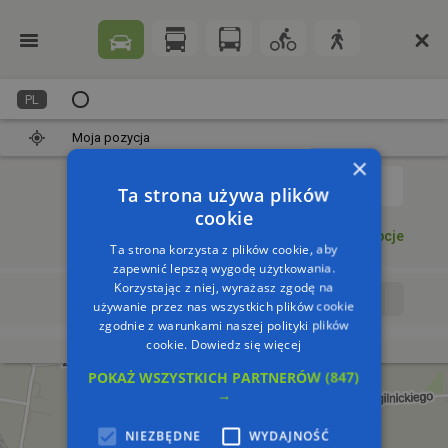
PL
Moja pozycja
×
1
Ta strona używa plików
cookie
Dodaj punkt
Opcje
Ta strona korzysta z plików cookie, aby
zapewnić lepszą wygodę użytkowania.
Korzystając z niej, wyrażasz zgodę na
Wyrusz teraz
Wyrusz o:
używanie przez nas wszystkich plików cookie
zgodnie z warunkami naszej polityki plików
cookie.
Dowiedz się więcej
POKAŻ WSZYSTKICH PARTNERÓW
(847)
→
NIEZBĘDNE
WYDAJNOŚĆ