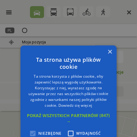
PL
Moja pozycja
×
1
Ta strona używa plików
cookie
Dodaj punkt
Opcje
Ta strona korzysta z plików cookie, aby
zapewnić lepszą wygodę użytkowania.
Korzystając z niej, wyrażasz zgodę na
Wyrusz teraz
Wyrusz o:
używanie przez nas wszystkich plików cookie
zgodnie z warunkami naszej polityki plików
cookie.
Dowiedz się więcej
POKAŻ WSZYSTKICH PARTNERÓW
(847)
→
NIEZBĘDNE
WYDAJNOŚĆ