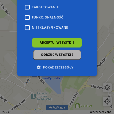
TARGETOWANIE
FUNKCJONALNOŚĆ
NIESKLASYFIKOWANE
AKCEPTUJ WSZYSTKIE
ODRZUĆ WSZYSTKIE
POKAŻ SZCZEGÓŁY
Niezbędne
Wydajność
Targetowanie
Funkcjonalność
Niesklasyfikowane
Niezbędne pliki cookie umożliwiają korzystanie z
podstawowych funkcji strony internetowej,
takich jak logowanie użytkownika i zarządzanie
200 m
© 2026 AutoMapa