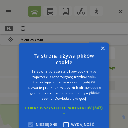
PL
Moja pozycja
×
1
Ta strona używa plików
cookie
Dodaj punkt
Opcje
Ta strona korzysta z plików cookie, aby
zapewnić lepszą wygodę użytkowania.
Korzystając z niej, wyrażasz zgodę na
Wyrusz teraz
Wyrusz o:
używanie przez nas wszystkich plików cookie
zgodnie z warunkami naszej polityki plików
cookie.
Dowiedz się więcej
POKAŻ WSZYSTKICH PARTNERÓW
(847)
→
NIEZBĘDNE
WYDAJNOŚĆ