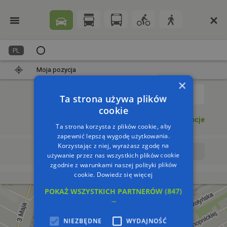
PL
Moja pozycja
×
1
Ta strona używa plików
cookie
Dodaj punkt
Opcje
Ta strona korzysta z plików cookie, aby
zapewnić lepszą wygodę użytkowania.
Korzystając z niej, wyrażasz zgodę na
Wyrusz teraz
Wyrusz o:
używanie przez nas wszystkich plików cookie
zgodnie z warunkami naszej polityki plików
cookie.
Dowiedz się więcej
POKAŻ WSZYSTKICH PARTNERÓW
(847)
→
NIEZBĘDNE
WYDAJNOŚĆ