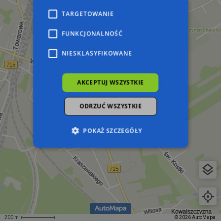
TARGETOWANIE
FUNKCJONALNOŚĆ
NIESKLASYFIKOWANE
AKCEPTUJ WSZYSTKIE
ODRZUĆ WSZYSTKIE
POKAŻ SZCZEGÓŁY
Niezbędne
Wydajność
Targetowanie
Funkcjonalność
Niesklasyfikowane
Niezbędne pliki cookie umożliwiają korzystanie z
podstawowych funkcji strony internetowej,
takich jak logowanie użytkownika i zarządzanie
200 m
© 2026 AutoMapa