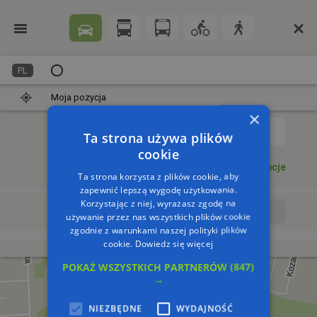
PL
Moja pozycja
×
1
Ta strona używa plików
cookie
Dodaj punkt
Opcje
Ta strona korzysta z plików cookie, aby
zapewnić lepszą wygodę użytkowania.
Korzystając z niej, wyrażasz zgodę na
Wyrusz teraz
Wyrusz o:
używanie przez nas wszystkich plików cookie
zgodnie z warunkami naszej polityki plików
cookie.
Dowiedz się więcej
POKAŻ WSZYSTKICH PARTNERÓW
(847)
→
NIEZBĘDNE
WYDAJNOŚĆ