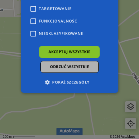
TARGETOWANIE
FUNKCJONALNOŚĆ
NIESKLASYFIKOWANE
AKCEPTUJ WSZYSTKIE
ODRZUĆ WSZYSTKIE
POKAŻ SZCZEGÓŁY
Niezbędne
Wydajność
Targetowanie
Funkcjonalność
Niesklasyfikowane
Niezbędne pliki cookie umożliwiają korzystanie z
podstawowych funkcji strony internetowej,
takich jak logowanie użytkownika i zarządzanie
200 m
© 2026 AutoMapa