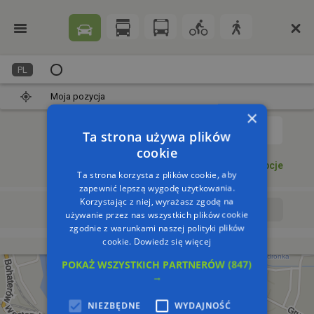
PL
Moja pozycja
×
1
Ta strona używa plików
cookie
Dodaj punkt
Opcje
Ta strona korzysta z plików cookie, aby
zapewnić lepszą wygodę użytkowania.
Korzystając z niej, wyrażasz zgodę na
Wyrusz teraz
Wyrusz o:
używanie przez nas wszystkich plików cookie
zgodnie z warunkami naszej polityki plików
cookie.
Dowiedz się więcej
POKAŻ WSZYSTKICH PARTNERÓW
(847)
→
NIEZBĘDNE
WYDAJNOŚĆ