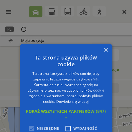
PL
Moja pozycja
×
1
Ta strona używa plików
cookie
Dodaj punkt
Opcje
Ta strona korzysta z plików cookie, aby
zapewnić lepszą wygodę użytkowania.
Korzystając z niej, wyrażasz zgodę na
Wyrusz teraz
Wyrusz o:
używanie przez nas wszystkich plików cookie
zgodnie z warunkami naszej polityki plików
cookie.
Dowiedz się więcej
POKAŻ WSZYSTKICH PARTNERÓW
(847)
→
NIEZBĘDNE
WYDAJNOŚĆ