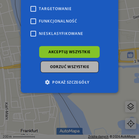
TARGETOWANIE
FUNKCJONALNOŚĆ
NIESKLASYFIKOWANE
AKCEPTUJ WSZYSTKIE
ODRZUĆ WSZYSTKIE
POKAŻ SZCZEGÓŁY
Niezbędne
Wydajność
Targetowanie
Funkcjonalność
Niesklasyfikowane
Niezbędne pliki cookie umożliwiają korzystanie z
podstawowych funkcji strony internetowej,
takich jak logowanie użytkownika i zarządzanie
200 m
Źródła danych
© 2026 AutoMapa