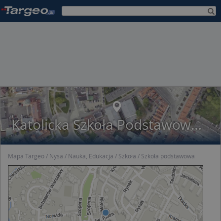
Katolicka Szkoła Podstawowa Stowarzyszenia Przyjaciół Szkół Katolickich W Nysie
Mapa Targeo
Nysa
Nauka, Edukacja
Szkoła
Szkoła podstawowa