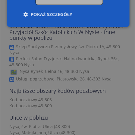
Nysa, Bracka 18, Ulica (48-300)
(→ 76 m)
Nysa, Bohaterów Warszawy 23A, Ulica (48-300)
(→ 177 m)
POKAŻ SZCZEGÓŁY
Katolicka Szkoła Podstawowa Stowarzyszenia
Przyjaciół Szkół Katolickich W Nysie - inne
punkty w pobliżu
Niezbędne
Wydajność
Targetowanie
Sklep Spożywczo Przemysłowy, św. Piotra 1A, 48-300
Funkcjonalność
Niesklasyfikowane
Nysa
Perfect Salon Fryzjerski Halina Iwanicka, Rynek 36c,
Niezbędne pliki cookie umożliwiają korzystanie z
podstawowych funkcji strony internetowej, takich
48-300 Nysa
jak logowanie użytkownika i zarządzanie kontem.
Nysa Rynek, Celna 16, 48-300 Nysa
Bez niezbędnych plików cookie nie można
prawidłowo korzystać ze strony internetowej.
Usługi pogrzebowe, Piastowska 26, 48-303 Nysa
Provider
/
Okres
Najbliższe obszary kodów pocztowych
Nazwa
Opi
Domena
przechowywania
Kod pocztowy 48-303
APPSESSID
.targeo.pl
Sesja
Kod pocztowy 48-300
CookieScriptConsent
1 rok 1 miesiąc
Ten
CookieScript
jes
.targeo.pl
Ulice w pobliżu
prz
Coo
Nysa, św. Piotra, Ulica (48-300)
Scr
zap
Nysa, Matejki Jana, Ulica (48-300)
pre