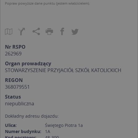
Popraw powyższe dane punktu (jestem właścicielem).
Nr RSPO
262969
Organ prowadzący
STOWARZYSZENIE PRZYJACIÓŁ SZKÓŁ KATOLICKICH
REGON
368079551
Status
niepubliczna
Dokładny adresu dojazdu:
Ulica:
Świętego Piotra 1a
Numer budynku:
1A
Kod pocztowy:
48-300