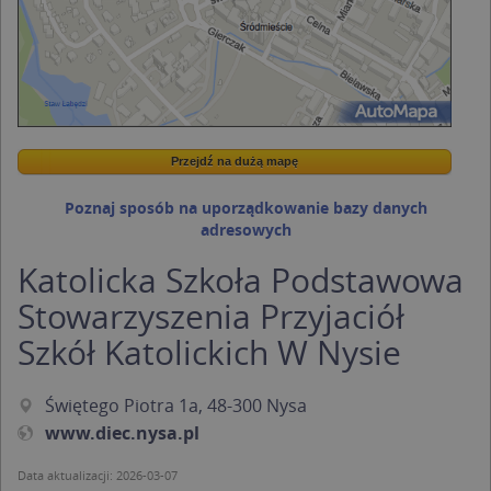
Przejdź na dużą mapę
Wstaw tę mapkę na swoją stronę
Przejdź na dużą mapę
Kreatorze map Targeo
Poznaj sposób na uporządkowanie bazy danych
adresowych
Katolicka Szkoła Podstawowa
Stowarzyszenia Przyjaciół
Szkół Katolickich W Nysie
Świętego Piotra 1a, 48-300 Nysa
www.diec.nysa.pl
Data aktualizacji: 2026-03-07