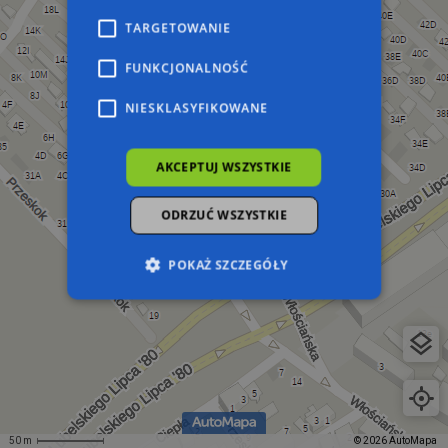
TARGETOWANIE
FUNKCJONALNOŚĆ
NIESKLASYFIKOWANE
AKCEPTUJ WSZYSTKIE
ODRZUĆ WSZYSTKIE
POKAŻ SZCZEGÓŁY
Niezbędne
Wydajność
Targetowanie
Funkcjonalność
Niesklasyfikowane
Niezbędne pliki cookie umożliwiają korzystanie z
podstawowych funkcji strony internetowej,
takich jak logowanie użytkownika i zarządzanie
50 m
© 2026 AutoMapa