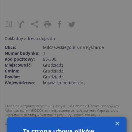
Dokładny adresu dojazdu:
Ulica:
Milczewskiego-Bruna Ryszarda
Numer budynku:
1
Kod pocztowy:
86-300
Miejscowość:
Grudziądz
Gmina:
Grudziądz
Powiat:
Grudziądz
Województwo:
kujawsko-pomorskie
Zgodnie z Rozporządzeniem PE i Rady (UE) o Ochronie Danych Osobowych
Administratorem (RODO), administratorem danych jest AutoMapa sp. z o.o.
(Operator) z siedzibą w Warszawie przy ulicy Domaniewskiej 37.
×
Operator przetwarza dane osobowe w celu:
dodania ich do bazy Targeo oraz publikacji w wyszukiwarce firm i na
Ta strona używa plików