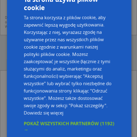
mapach (art. 6 ust. 1 lit. f RODO)
udostępniania danych o firmach partnerom biznesowym operatora (art.
cookie
6 ust. 1 lit. f RODO)
Ta strona korzysta z plików cookie, aby
Dane pochodzą z publicznych baz CEIDG, GUS, REGON, z firmowych stron www
oraz od podmiotów zewnętrznych.
zapewnić lepszą wygodę użytkowania.
Więcej informacji dot. RODO:
http://regulamin.automapa.pl/odo_przetwarzanie/
Korzystając z niej, wyrażasz zgodę na
używanie przez nas wszystkich plików
cookie zgodnie z warunkami naszej
polityki plików cookie. Możesz
zaakceptować je wszystkie (łącznie z tymi
służącymi do analiz, marketingu oraz
funkcjonalności) wybierając "Akceptuj
Plac zabaw, Ogródek - inne Kultura, Rozrywka
wszystkie" lub wybrać tylko niezbędne do
w pobliżu
funkcjonowania strony klikając "Odrzuć
Plac zabaw, Ogródek, Legionów, 86-300, 86-304
wszystkie". Możesz także dostosować
Grudziądz
swoje zgody w sekcji "Pokaż szczegóły".
Plac zabaw, Ogródek, Piastowska, 86-300 Grudziądz
Dowiedz się więcej
Plac zabaw, Ogródek, Karabinierów*498 26, 86-300
Grudziądz
POKAŻ WSZYSTKICH PARTNERÓW
(1192)
→
Adresy w pobliżu