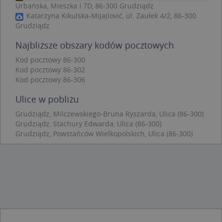
Urbańska, Mieszka I 7D, 86-300 Grudziądz
Katarzyna Kikulska-Mijajlović, ul. Zaułek 4/2, 86-300
Niezbędne
Wydajność
Targetowanie
Grudziądz
Funkcjonalność
Niesklasyfikowane
Najbliższe obszary kodów pocztowych
Niezbędne pliki cookie umożliwiają korzystanie z
podstawowych funkcji strony internetowej, takich
Kod pocztowy 86-300
jak logowanie użytkownika i zarządzanie kontem.
Kod pocztowy 86-302
Bez niezbędnych plików cookie nie można
Kod pocztowy 86-306
prawidłowo korzystać ze strony internetowej.
Provider
/
Okres
Ulice w pobliżu
Nazwa
Opi
Domena
przechowywania
Grudziądz, Milczewskiego-Bruna Ryszarda, Ulica (86-300)
APPSESSID
.targeo.pl
Sesja
Grudziądz, Stachury Edwarda, Ulica (86-300)
CookieScriptConsent
1 rok 1 miesiąc
Ten
Grudziądz, Powstańców Wielkopolskich, Ulica (86-300)
CookieScript
jes
.targeo.pl
prz
Coo
Scr
zap
pre
dot
zg
uży
pli
to 
aby