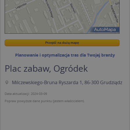
Przejdź na dużą mapę
Wstaw tę mapkę na swoją stronę
Przejdź na dużą mapę
Kreatorze map Targeo
Planowanie i optymalizacja tras dla Twojej branży
Plac zabaw, Ogródek
Milczewskiego-Bruna Ryszarda 1, 86-300 Grudziądz
Data aktualizacji: 2024-03-09
Popraw powyższe dane punktu (jestem właścicielem).