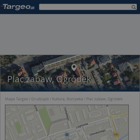
Plac zabaw, Ogródek
Mapa Targeo
Grudziądz
Kultura, Rozrywka
Plac zabaw, Ogródek