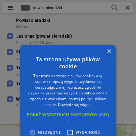
Powiat sieradzki
łódzkie
Jasionna (powiat sieradzki)
Zdjęcia
● 98-235 Jasionna.
×
Stone in Jasionna (powiat sieradzki)
Ta strona używa plików
Zdjęcia
● 98-235 Jasionna.
cookie
Tumidaj (powiat sieradzki)-stara karczma
Zdjęcia
● 98-275 Tumidaj.
Ta strona korzysta z plików cookie, aby
zapewnić lepszą wygodę użytkowania.
Tumidaj (powiat sieradzki)-zajazd
Korzystając z niej, wyrażasz zgodę na
Zdjęcia
● 98-275 Tumidaj.
używanie przez nas wszystkich plików cookie
zgodnie z warunkami naszej polityki plików
Wrzaca (pow sieradzki)-dworek
cookie.
Dowiedz się więcej
Zdjęcia
● Gruszczyce, 98-235 Gruszczyce.
POKAŻ WSZYSTKICH PARTNERÓW
(847)
→
NIEZBĘDNE
WYDAJNOŚĆ