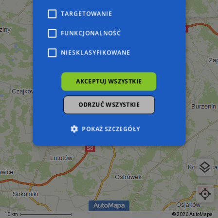
TARGETOWANIE
FUNKCJONALNOŚĆ
NIESKLASYFIKOWANE
AKCEPTUJ WSZYSTKIE
ODRZUĆ WSZYSTKIE
POKAŻ SZCZEGÓŁY
Niezbędne
Wydajność
Targetowanie
Funkcjonalność
Niesklasyfikowane
Niezbędne pliki cookie umożliwiają korzystanie z
podstawowych funkcji strony internetowej,
takich jak logowanie użytkownika i zarządzanie
10 km
© 2026 AutoMapa