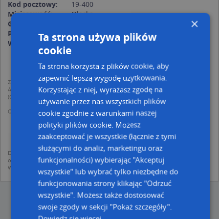
Kod pocztowy:
19-400
Miejscowość:
Olecko
×
Gmina:
Olecko
Powiat:
olecki
Ta strona używa plików
Województwo:
warmińsko-mazurskie
cookie
Ta strona korzysta z plików cookie, aby
zapewnić lepszą wygodę użytkowania.
Zgodnie z Rozporządzeniem PE i Rady (UE) o Ochronie Danych Osobowych
Korzystając z niej, wyrażasz zgodę na
Administratorem (RODO), administratorem danych jest AutoMapa sp. z o.o.
(Operator) z siedzibą w Warszawie przy ulicy Domaniewskiej 37.
używanie przez nas wszystkich plików
Operator przetwarza dane osobowe w celu:
cookie zgodnie z warunkami naszej
dodania ich do bazy Targeo oraz publikacji w wyszukiwarce firm i na
polityki plików cookie. Możesz
mapach (art. 6 ust. 1 lit. f RODO)
udostępniania danych o firmach partnerom biznesowym operatora (art.
zaakceptować je wszystkie (łącznie z tymi
6 ust. 1 lit. f RODO)
służącymi do analiz, marketingu oraz
Dane pochodzą z publicznych baz CEIDG, GUS, REGON, z firmowych stron www
funkcjonalności) wybierając "Akceptuj
oraz od podmiotów zewnętrznych.
Więcej informacji dot. RODO:
http://regulamin.automapa.pl/odo_przetwarzanie/
wszystkie" lub wybrać tylko niezbędne do
funkcjonowania strony klikając "Odrzuć
wszystkie". Możesz także dostosować
swoje zgody w sekcji "Pokaż szczegóły".
Dowiedz się więcej