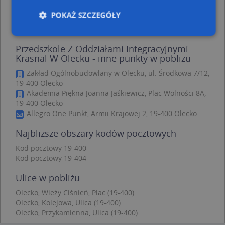
Olecko, Kolejowa 27, Ulica (19-400)
(→ 97 m)
POKAŻ SZCZEGÓŁY
Olecko, Kolejowa 28A, Ulica (19-400)
(→ 100 m)
Przedszkole Z Oddziałami Integracyjnymi
Krasnal W Olecku - inne punkty w pobliżu
Niezbędne
Wydajność
Targetowanie
Funkcjonalność
Niesklasyfikowane
Zakład Ogólnobudowlany w Olecku, ul. Środkowa 7/12,
19-400 Olecko
Niezbędne pliki cookie umożliwiają korzystanie z
Akademia Piękna Joanna Jaśkiewicz, Plac Wolności 8A,
podstawowych funkcji strony internetowej, takich
19-400 Olecko
jak logowanie użytkownika i zarządzanie kontem.
Allegro One Punkt, Armii Krajowej 2, 19-400 Olecko
Bez niezbędnych plików cookie nie można
prawidłowo korzystać ze strony internetowej.
Najbliższe obszary kodów pocztowych
Provider
/
Okres
Nazwa
Opi
Domena
przechowywania
Kod pocztowy 19-400
Kod pocztowy 19-404
APPSESSID
.targeo.pl
Sesja
CookieScriptConsent
1 rok 1 miesiąc
Ten
CookieScript
Ulice w pobliżu
jes
.targeo.pl
prz
Olecko, Wieży Ciśnień, Plac (19-400)
Coo
Scr
Olecko, Kolejowa, Ulica (19-400)
zap
Olecko, Przykamienna, Ulica (19-400)
pre
dot