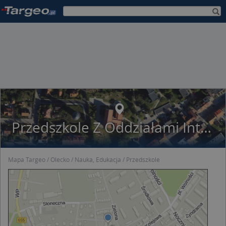
Przedszkole Z Oddziałami Integracyjnymi Krasnal W Olecku
Mapa Targeo
Olecko
Nauka, Edukacja
Przedszkole