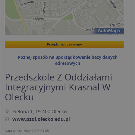
Przejdź na dużą mapę
Wstaw tę mapkę na swoją stronę
Przejdź na dużą mapę
Kreatorze map Targeo
Poznaj sposób na uporządkowanie bazy danych
adresowych
Przedszkole Z Oddziałami
Integracyjnymi Krasnal W
Olecku
Zielona 1, 19-400 Olecko
www.pzoi.olecko.edu.pl
Data aktualizacji: 2026-03-05