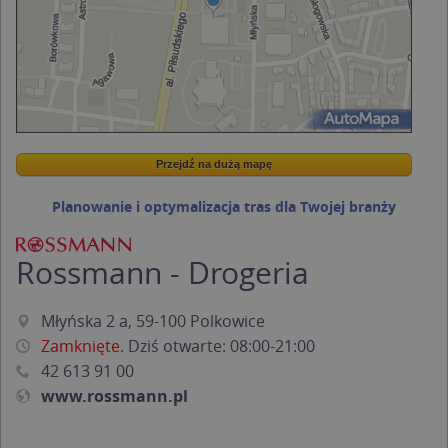
Przejdź na dużą mapę
Wstaw tę mapkę na swoją stronę
Przejdź na dużą mapę
Kreatorze map Targeo
Planowanie i optymalizacja tras dla Twojej branży
Rossmann - Drogeria
Młyńska 2 a, 59-100 Polkowice
Zamknięte
. Dziś otwarte: 08:00-21:00
42 613 91 00
www.rossmann.pl