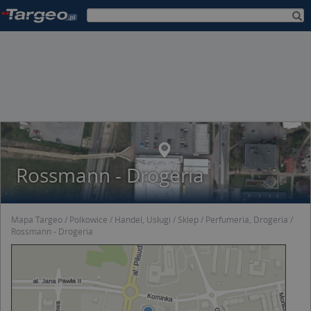
Rossmann - Drogeria
Mapa Targeo
Polkowice
Handel, Usługi
Sklep
Perfumeria, Drogeria
Rossmann - Drogeria