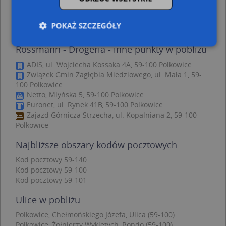
Polkowice, Żarska 2, Ulica (59-100)
(→ 236 m)
Polkowice, Młyńska 8, Ulica (59-100)
(→ 266 m)
POKAŻ SZCZEGÓŁY
Rossmann - Drogeria - inne punkty w pobliżu
ADIS, ul. Wojciecha Kossaka 4A, 59-100 Polkowice
Niezbędne
Wydajność
Targetowanie
Związek Gmin Zagłębia Miedziowego, ul. Mała 1, 59-
Funkcjonalność
Niesklasyfikowane
100 Polkowice
Netto, Mlyńska 5, 59-100 Polkowice
Niezbędne pliki cookie umożliwiają korzystanie z
Euronet, ul. Rynek 41B, 59-100 Polkowice
podstawowych funkcji strony internetowej, takich
Zajazd Górnicza Strzecha, ul. Kopalniana 2, 59-100
jak logowanie użytkownika i zarządzanie kontem.
Polkowice
Bez niezbędnych plików cookie nie można
prawidłowo korzystać ze strony internetowej.
Najbliższe obszary kodów pocztowych
Provider
/
Okres
Nazwa
Opi
Domena
przechowywania
Kod pocztowy 59-140
Kod pocztowy 59-100
APPSESSID
.targeo.pl
Sesja
Kod pocztowy 59-101
CookieScriptConsent
1 rok 1 miesiąc
Ten
CookieScript
jes
.targeo.pl
Ulice w pobliżu
prz
Coo
Scr
Polkowice, Chełmońskiego Józefa, Ulica (59-100)
zap
Polkowice, Żołnierzy Wyklętych, Rondo (59-100)