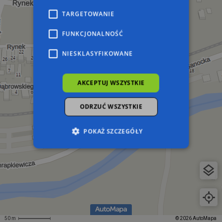
TARGETOWANIE
FUNKCJONALNOŚĆ
NIESKLASYFIKOWANE
AKCEPTUJ WSZYSTKIE
ODRZUĆ WSZYSTKIE
POKAŻ SZCZEGÓŁY
Niezbędne
Wydajność
Targetowanie
Funkcjonalność
Niesklasyfikowane
Niezbędne pliki cookie umożliwiają korzystanie z
podstawowych funkcji strony internetowej,
takich jak logowanie użytkownika i zarządzanie
50 m
© 2026 AutoMapa