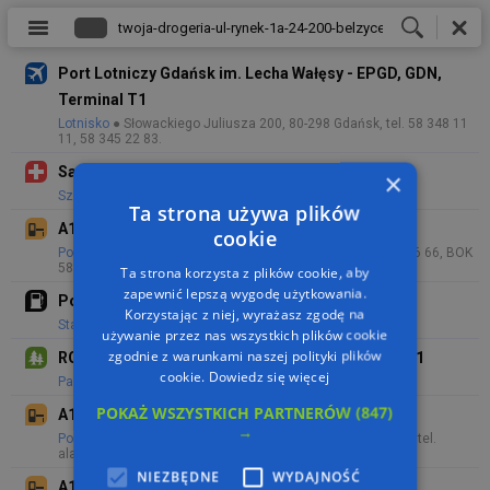
Port Lotniczy Gdańsk im. Lecha Wałęsy - EPGD, GDN,
Terminal T1
Lotnisko
● Słowackiego Juliusza 200, 80-298 Gdańsk, tel. 58 348 11
11, 58 345 22 83.
Samodzielny Publiczny Szpital Kliniczny Nr 1
×
Szpital
● Dębinki 7, 80-952 Gdańsk, tel. 58 349 22 22.
Ta strona używa plików
A1, PPO Rusocin
cookie
Pobór opłaty za przejazd
● Rusocin, tel. alarmowy 58 530 66 66, BOK
58 530 66 89.
Ta strona korzysta z plików cookie, aby
zapewnić lepszą wygodę użytkowania.
Pod Żaglami 1
Korzystając z niej, wyrażasz zgodę na
Stacja paliw
● Sportowa 8, 81-300 Gdynia, tel. 58 660 96 29.
używanie przez nas wszystkich plików cookie
zgodnie z warunkami naszej polityki plików
ROD im. Franciszka Żwirki i Stanisława Wigury Nr 1
cookie.
Dowiedz się więcej
Park, Ogród
● Pruszcz Gdański.
POKAŻ WSZYSTKICH PARTNERÓW
(847)
A1, SPO Stanisławie
→
Pobór opłaty za przejazd
● A1 x DW224, Stanisławie-Tczew, tel.
alarmowy 58 530 66 66, BOK 58 530 66 89.
NIEZBĘDNE
WYDAJNOŚĆ
A1, SPO Swarożyn