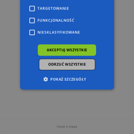
TARGETOWANIE
FUNKCJONALNOŚĆ
NIESKLASYFIKOWANE
AKCEPTUJ WSZYSTKIE
ODRZUĆ WSZYSTKIE
POKAŻ SZCZEGÓŁY
Niezbędne
Wydajność
Targetowanie
Funkcjonalność
Niesklasyfikowane
Niezbędne pliki cookie umożliwiają korzystanie z
podstawowych funkcji strony internetowej,
Usuń z mapy
takich jak logowanie użytkownika i zarządzanie
2 km
© 2026 AutoMapa