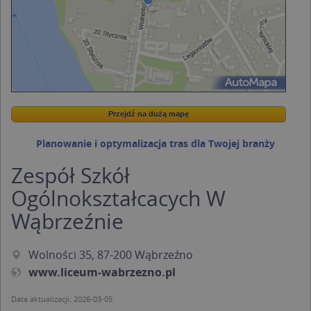
Przejdź na dużą mapę
Wstaw tę mapkę na swoją stronę
Przejdź na dużą mapę
Kreatorze map Targeo
Planowanie i optymalizacja tras dla Twojej branży
Zespół Szkół
Ogólnokształcacych W
Wąbrzeźnie
Wolności 35, 87-200 Wąbrzeźno
www.liceum-wabrzezno.pl
Data aktualizacji: 2026-03-05