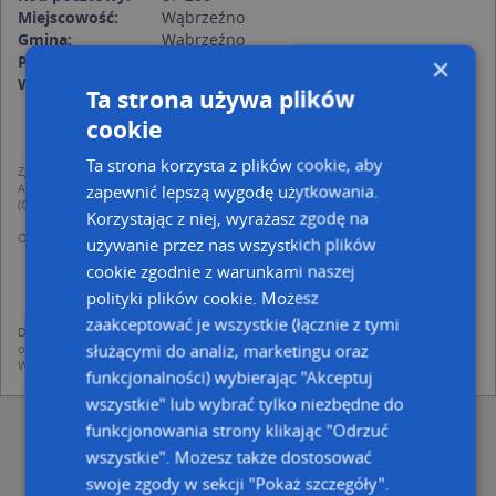
Miejscowość:
Wąbrzeźno
Gmina:
Wąbrzeźno
Powiat:
wąbrzeski
×
Województwo:
kujawsko-pomorskie
Ta strona używa plików
cookie
Ta strona korzysta z plików cookie, aby
Zgodnie z Rozporządzeniem PE i Rady (UE) o Ochronie Danych Osobowych
Administratorem (RODO), administratorem danych jest AutoMapa sp. z o.o.
zapewnić lepszą wygodę użytkowania.
(Operator) z siedzibą w Warszawie przy ulicy Domaniewskiej 37.
Korzystając z niej, wyrażasz zgodę na
Operator przetwarza dane osobowe w celu:
używanie przez nas wszystkich plików
dodania ich do bazy Targeo oraz publikacji w wyszukiwarce firm i na
cookie zgodnie z warunkami naszej
mapach (art. 6 ust. 1 lit. f RODO)
udostępniania danych o firmach partnerom biznesowym operatora (art.
polityki plików cookie. Możesz
6 ust. 1 lit. f RODO)
zaakceptować je wszystkie (łącznie z tymi
Dane pochodzą z publicznych baz CEIDG, GUS, REGON, z firmowych stron www
służącymi do analiz, marketingu oraz
oraz od podmiotów zewnętrznych.
Więcej informacji dot. RODO:
http://regulamin.automapa.pl/odo_przetwarzanie/
funkcjonalności) wybierając "Akceptuj
wszystkie" lub wybrać tylko niezbędne do
funkcjonowania strony klikając "Odrzuć
wszystkie". Możesz także dostosować
swoje zgody w sekcji "Pokaż szczegóły".