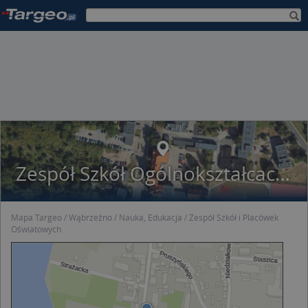
Zespół Szkół Ogólnokształcacych W Wąbrzeźnie
Mapa Targeo
Wąbrzeźno
Nauka, Edukacja
Zespół Szkół i Placówek
Oświatowych