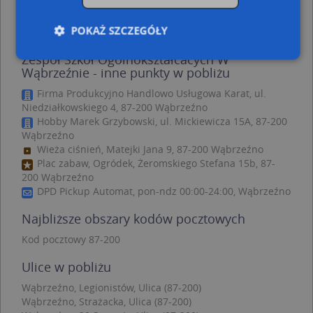
m)
Wąbrzeźno, Wolności 47, Ulica (87-200)
(→ 176 m)
POKAŻ SZCZEGÓŁY
Zespół Szkół Ogólnokształcacych W
Wąbrzeźnie - inne punkty w pobliżu
Niezbędne
Wydajność
Targetowanie
Firma Produkcyjno Handlowo Usługowa Karat, ul.
Niedziałkowskiego 4, 87-200 Wąbrzeźno
Funkcjonalność
Niesklasyfikowane
Hobby Marek Grzybowski, ul. Mickiewicza 15A, 87-200
Niezbędne pliki cookie umożliwiają korzystanie z
Wąbrzeźno
podstawowych funkcji strony internetowej, takich
Wieża ciśnień, Matejki Jana 9, 87-200 Wąbrzeźno
jak logowanie użytkownika i zarządzanie kontem.
Plac zabaw, Ogródek, Żeromskiego Stefana 15b, 87-
Bez niezbędnych plików cookie nie można
200 Wąbrzeźno
prawidłowo korzystać ze strony internetowej.
DPD Pickup Automat, pon-ndz 00:00-24:00, Wąbrzeźno
Provider
/
Okres
Nazwa
Opi
Domena
przechowywania
Najbliższe obszary kodów pocztowych
APPSESSID
.targeo.pl
Sesja
Kod pocztowy 87-200
CookieScriptConsent
1 rok 1 miesiąc
Ten
CookieScript
jes
.targeo.pl
Ulice w pobliżu
prz
Coo
Wąbrzeźno, Legionistów, Ulica (87-200)
Scr
zap
Wąbrzeźno, Strażacka, Ulica (87-200)
pre