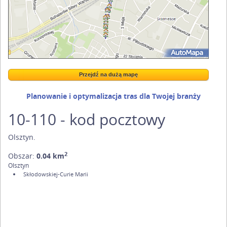
Przejdź na dużą mapę
Wstaw tę mapkę na swoją stronę
Przejdź na dużą mapę
Kreatorze map Targeo
Planowanie i optymalizacja tras dla Twojej branży
10-110 - kod pocztowy
Olsztyn
.
2
Obszar:
0.04 km
Olsztyn
Skłodowskiej-Curie Marii