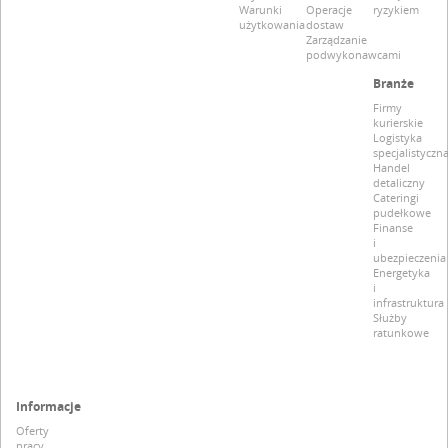
Warunki
Operacje
ryzykiem
użytkowania
dostaw
Zarządzanie
podwykonawcami
Branże
Firmy
kurierskie
Logistyka
specjalistyczn
Handel
detaliczny
Cateringi
pudełkowe
Finanse
i
ubezpieczenia
Energetyka
i
infrastruktura
Służby
ratunkowe
Informacje
Oferty
pracy