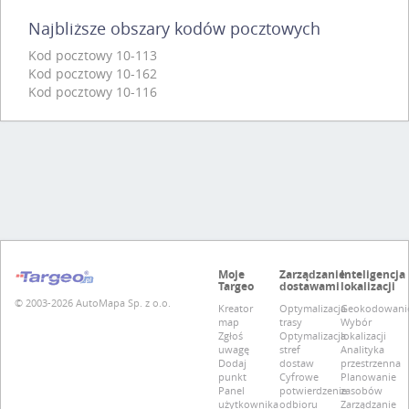
Najbliższe obszary kodów pocztowych
Kod pocztowy 10-113
Kod pocztowy 10-162
Kod pocztowy 10-116
Moje
Zarządzanie
Inteligencja
Targeo
dostawami
lokalizacji
© 2003-2026 AutoMapa Sp. z o.o.
Kreator
Optymalizacja
Geokodowani
map
trasy
Wybór
Zgłoś
Optymalizacja
lokalizacji
uwagę
stref
Analityka
Dodaj
dostaw
przestrzenna
punkt
Cyfrowe
Planowanie
Panel
potwierdzenie
zasobów
użytkownika
odbioru
Zarządzanie