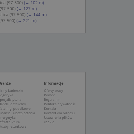
ica (97-500)
(→ 102 m)
eczne, aby baner
ie.
(97-500)
(→ 127 m)
lica (97-500)
(→ 144 m)
(97-500)
(→ 221 m)
wywania
Opis
siąc
ytics do
mę Microsoft jako
awić za pomocą
niversal Analytics -
ie uważa się, że
ywanej usługi
soft, umożliwiając
zróżniania
Branże
Informacje
 losowo
irmy kurierskie
Oferty pracy
a. Jest on
tórego właścicielem
Logistyka
Pomoc
ie i służy do
wiedzającego witrynę
sesji i kampanii na
pecjalistyczna
Regulamin
andel detaliczny
Polityka prywatności
Cateringi pudełkowe
Kontakt
ck i zawiera
ą analityki
wy korzysta z
inanse i ubezpieczenia
Kontakt dla biznesu
o pomocy
 użytkownik
nergetyka i
Ustawienia plików
edzających i
tryny.
nfrastruktura
cookie
ie typu wzorzec, w
Służby ratunkowe
ria cyfr i liter, co
mę Microsoft jako
tawiającej plik