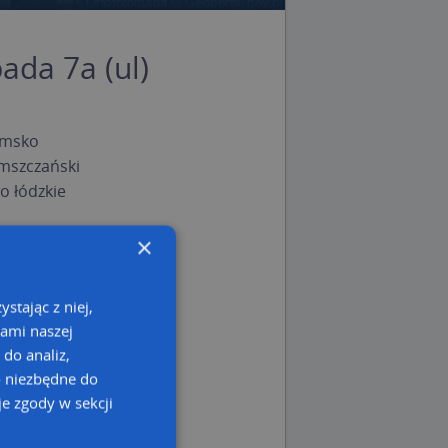
ada 7a (ul)
omsko
mszczański
 łódzkie
×
stając z niej,
kami naszej
 do analiz,
o niezbędne do
e zgody w sekcji