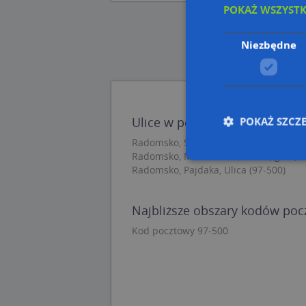
POKAŻ WSZYST
Niezbędne
POKAŻ SZCZ
Ulice w pobliżu
Radomsko, Sadowa, Ulica (97-500)
Radomsko, Maczka Stanisława, gen., Ul
Radomsko, Pajdaka, Ulica (97-500)
Nie
Najbliższe obszary kodów po
Niezbędne pliki cook
zarządzanie kontem. 
Kod pocztowy 97-500
Nazwa
APPSESSID
CookieScriptConse