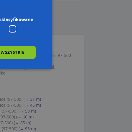
sklasyfikowane
 WSZYSTKIE
Optima, ul. Sienkiewicza 18, 97-500
 Koral Pokoje Gościnne, ul.
sko
wane
owanie użytkownika i
j.
ica (97-500)
(→ 31 m)
ica (97-500)
(→ 45 m)
 (97-500)
(→ 59 m)
(97-500)
(→ 60 m)
97-500)
(→ 85 m)
 Cookie-Script.com
 (97-500)
(→ 96 m)
ch zgody