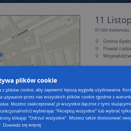
11 Listop
97-500
Radomsko
Gmina Rad
Powiat rado
Województwo
żywa plików cookie
a z plików cookie, aby zapewnić lepszą wygodę użytkowania. Korzy
a używanie przez nas wszystkich plików cookie zgodnie z warun
ookie. Możesz zaakceptować je wszystkie (łącznie z tymi służącymi
unkcjonalności) wybierając "Akceptuj wszystkie" lub wybrać tylk
a dużą mapę
a dużą mapę
trony klikając "Odrzuć wszystkie". Możesz także dostosować swoj
".
Dowiedz się więcej
acja tras dla Twojej branży
Kreatorze map Targeo