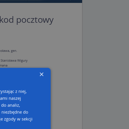
 kod pocztowy
sława, gen.
i Stanisława Wigury
omana
e Marii
×
stając z niej,
kami naszej
 do analiz,
o niezbędne do
e zgody w sekcji