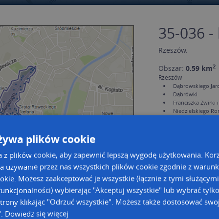
35-036 -
Rzeszów
.
2
Obszar:
0.59 km
Rzeszów
Dąbrowskiego Jaro
Dąbrówki
Franciszka Żwirki 
Niedzielskiego R
Skłodowskiej-Curi
żywa plików cookie
a z plików cookie, aby zapewnić lepszą wygodę użytkowania. Korzy
a używanie przez nas wszystkich plików cookie zgodnie z warun
ookie. Możesz zaakceptować je wszystkie (łącznie z tymi służącymi
unkcjonalności) wybierając "Akceptuj wszystkie" lub wybrać tylk
a dużą mapę
a dużą mapę
trony klikając "Odrzuć wszystkie". Możesz także dostosować swoj
".
Dowiedz się więcej
owanie bazy danych adresowych
Kreatorze map Targeo