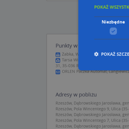
POKAŻ WSZYST
Niezbędne
Punkty w pobliżu
POKAŻ SZCZ
Żabka, Wincentego Pola 15 lok. L-1
Tarsa Wiesława. Zakład optyczny, 
31, 35-036 Rzeszów
ORLEN Paczka Automat, Langiewicz
Nie
Niezbędne pliki cook
Adresy w pobliżu
zarządzanie kontem. 
Rzeszów, Dąbrowskiego Jarosława, gen.
Rzeszów, Pola Wincentego 9, Ulica (35
Nazwa
Rzeszów, Dąbrowskiego Jarosława, gen.
APPSESSID
Rzeszów, Pola Wincentego 7, Ulica (35
Rzeszów, Dąbrowskiego Jarosława, gen.
CookieScriptConse