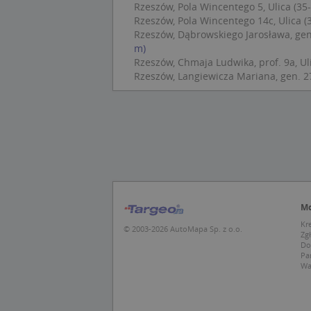
Rzeszów, Pola Wincentego 5, Ulica (35
Rzeszów, Pola Wincentego 14c, Ulica (
Rzeszów, Dąbrowskiego Jarosława, gen.
U
m)
Rzeszów, Chmaja Ludwika, prof. 9a, Ul
kloc
Rzeszów, Langiewicza Mariana, gen. 27
Nazwa
Nazwa
CrossDomainCooki
Pro
Nazwa
Do
_ga_DEEKR6C5LV
MUID
Mic
Cor
_ga
.cla
Mo
test_cookie
Goo
Kr
© 2003-2026 AutoMapa Sp. z o.o.
.dou
Zg
Do
Pa
IDE
Goo
Wa
_pk_id.1.c431
.dou
MUID
Mic