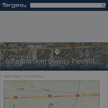
6 Pomorskiej Dywizji Piechoty Przemyśl
Mapa Targeo
Ulice Przemyśl