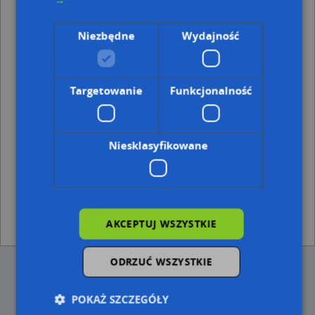
m)
Przemyśl, Lwowska 54a, Ulica (37-700)
(→ 216 m)
Przemyśl, Lwowska 44a, Ulica (37-700)
(→ 223 m)
Niezbędne
Wydajność
Przemyśl, Lwowska 44, Ulica (37-700)
(→ 229 m)
Przemyśl, Lwowska 54, Ulica (37-700)
(→ 231 m)
Przemyśl, Lwowska 50, Ulica (37-700)
(→ 235 m)
Targetowanie
Funkcjonalność
Przemyśl, Lwowska 58, Ulica (37-700)
(→ 243 m)
Ulice w pobliżu
Niesklasyfikowane
Przemyśl, Orna, Ulica (37-700)
Przemyśl, Nowa, Ulica (37-700)
Przemyśl, Mogilnickiego Jana, ks., Ulica (37-700)
Najbliższe obszary kodów pocztowych
AKCEPTUJ WSZYSTKIE
Kod pocztowy 37-700
ODRZUĆ WSZYSTKIE
POKAŻ SZCZEGÓŁY