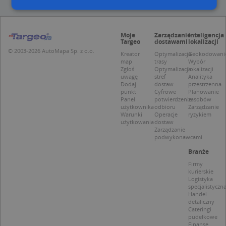
Niezbędne
Wydajność
Targetowanie
Moje
Zarządzanie
Inteligencja
Targeo
dostawami
lokalizacji
Funkcjonalność
Niesklasyfikowane
© 2003-2026 AutoMapa Sp. z o.o.
Kreator
Optymalizacja
Geokodowani
map
trasy
Wybór
Niezbędne pliki cookie umożliwiają korzystanie z
Zgłoś
Optymalizacja
lokalizacji
podstawowych funkcji strony internetowej, takich
uwagę
stref
Analityka
jak logowanie użytkownika i zarządzanie kontem.
Dodaj
dostaw
przestrzenna
Bez niezbędnych plików cookie nie można
punkt
Cyfrowe
Planowanie
prawidłowo korzystać ze strony internetowej.
Panel
potwierdzenie
zasobów
użytkownika
odbioru
Zarządzanie
Provider
/
Okres
Warunki
Operacje
ryzykiem
Nazwa
Opi
Domena
przechowywania
użytkowania
dostaw
Zarządzanie
APPSESSID
.targeo.pl
Sesja
podwykonawcami
CookieScriptConsent
1 rok 1 miesiąc
Ten
CookieScript
Branże
jes
.targeo.pl
prz
Firmy
Coo
kurierskie
Scr
Logistyka
zap
specjalistyczn
pre
Handel
dot
detaliczny
zg
Cateringi
uży
pudełkowe
pli
Finanse
to 