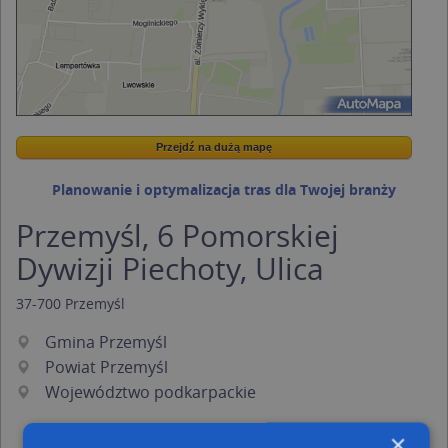
Przejdź na dużą mapę
Wstaw tę mapkę na swoją stronę
Przejdź na dużą mapę
Kreatorze map Targeo
Planowanie i optymalizacja tras dla Twojej branży
Przemyśl, 6 Pomorskiej
Dywizji Piechoty, Ulica
37-700
Przemyśl
Gmina Przemyśl
Powiat Przemyśl
Województwo podkarpackie
×