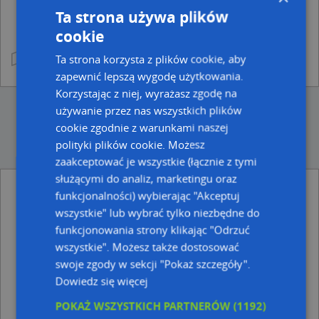
Ta strona używa plików
cookie
Ta strona korzysta z plików cookie, aby
zapewnić lepszą wygodę użytkowania.
Korzystając z niej, wyrażasz zgodę na
używanie przez nas wszystkich plików
cookie zgodnie z warunkami naszej
polityki plików cookie. Możesz
zaakceptować je wszystkie (łącznie z tymi
służącymi do analiz, marketingu oraz
funkcjonalności) wybierając "Akceptuj
Adresy w pobliżu
wszystkie" lub wybrać tylko niezbędne do
Przemyśl, Mogilnickiego Jana, ks. 15, Ulica (37-700)
(→ 67
funkcjonowania strony klikając "Odrzuć
m)
wszystkie". Możesz także dostosować
Przemyśl, 6 Pomorskiej Dywizji Piechoty 7, Ulica (37-700)
swoje zgody w sekcji "Pokaż szczegóły".
(→ 98 m)
Dowiedz się więcej
Przemyśl, Mogilnickiego Jana, ks. 46, Ulica (37-700)
(→ 137
m)
POKAŻ WSZYSTKICH PARTNERÓW
(1192)
Przemyśl, Mogilnickiego Jana, ks. 44, Ulica (37-700)
(→ 146
→