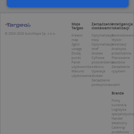
Niezbędne
Wydajność
Targetowanie
Moje
Zarządzanie
Inteligencja
Targeo
dostawami
lokalizacji
Funkcjonalność
Niesklasyfikowane
© 2003-2026 AutoMapa Sp. z o.o.
Kreator
Optymalizacja
Geokodowani
Niezbędne pliki cookie umożliwiają korzystanie z
map
trasy
Wybór
podstawowych funkcji strony internetowej, takich
Zgłoś
Optymalizacja
lokalizacji
jak logowanie użytkownika i zarządzanie kontem.
uwagę
stref
Analityka
Dodaj
dostaw
przestrzenna
Bez niezbędnych plików cookie nie można
punkt
Cyfrowe
Planowanie
prawidłowo korzystać ze strony internetowej.
Panel
potwierdzenie
zasobów
użytkownika
odbioru
Zarządzanie
Provider
/
Okres
Nazwa
Opi
Warunki
Operacje
ryzykiem
Domena
przechowywania
użytkowania
dostaw
Zarządzanie
APPSESSID
.targeo.pl
Sesja
podwykonawcami
CookieScriptConsent
1 rok 1 miesiąc
Ten
CookieScript
Branże
jes
.targeo.pl
prz
Firmy
Coo
kurierskie
Scr
Logistyka
zap
specjalistyczn
pre
Handel
dot
zg
detaliczny
uży
Cateringi
pli
pudełkowe