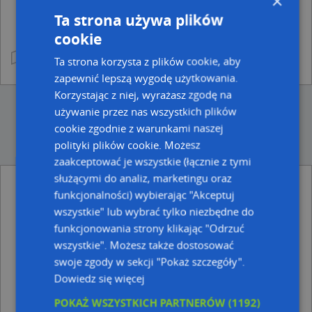
×
Ta strona używa plików
cookie
Ta strona korzysta z plików cookie, aby
zapewnić lepszą wygodę użytkowania.
Korzystając z niej, wyrażasz zgodę na
używanie przez nas wszystkich plików
cookie zgodnie z warunkami naszej
polityki plików cookie. Możesz
zaakceptować je wszystkie (łącznie z tymi
służącymi do analiz, marketingu oraz
Punkty w pobliżu
funkcjonalności) wybierając "Akceptuj
Publiczny Transport Zarobkowy Osobowy, ul.
wszystkie" lub wybrać tylko niezbędne do
Kazimierza Wielkiego 7, 81-780 Sopot
funkcjonowania strony klikając "Odrzuć
Lotto, Bohaterów Monte Cassino 60, 81-759 Sopot
wszystkie". Możesz także dostosować
swoje zgody w sekcji "Pokaż szczegóły".
Adresy w pobliżu
Dowiedz się więcej
Sopot, Grunwaldzka 40, Ulica (81-754)
(→ 6 m)
POKAŻ WSZYSTKICH PARTNERÓW
(1192)
Sopot, Grunwaldzka 42, Ulica (81-754)
(→ 8 m)