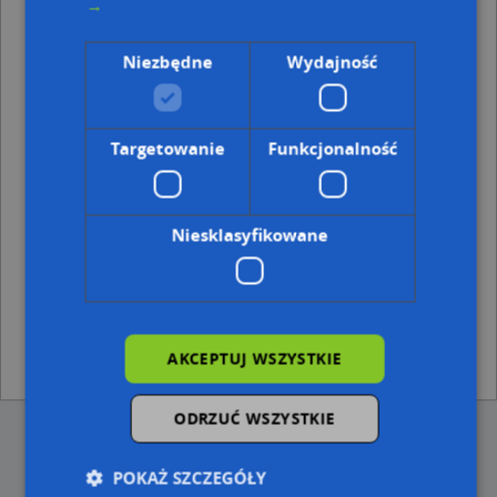
→
Sopot, Grunwaldzka 38, Ulica (81-754)
(→ 18 m)
Sopot, Grunwaldzka 36A, Ulica (81-754)
(→ 29 m)
Niezbędne
Wydajność
Sopot, Grunwaldzka 44, Ulica (81-754)
(→ 29 m)
Sopot, Grunwaldzka 41, Ulica (81-754)
(→ 35 m)
Sopot, Grunwaldzka 35-37, Ulica (81-754)
(→ 41 m)
Sopot, Dąbrowskiego Jarosława, gen. 7, Ulica (81-754)
(→
Targetowanie
Funkcjonalność
43 m)
Sopot, Grunwaldzka 43, Ulica (81-754)
(→ 48 m)
Sopot, Dąbrowskiego Jarosława, gen. 4, Ulica (81-754)
(→
69 m)
Niesklasyfikowane
Najbliższe obszary kodów pocztowych
Kod pocztowy 81-786
Kod pocztowy 81-779
AKCEPTUJ WSZYSTKIE
Kod pocztowy 81-759
ODRZUĆ WSZYSTKIE
POKAŻ SZCZEGÓŁY