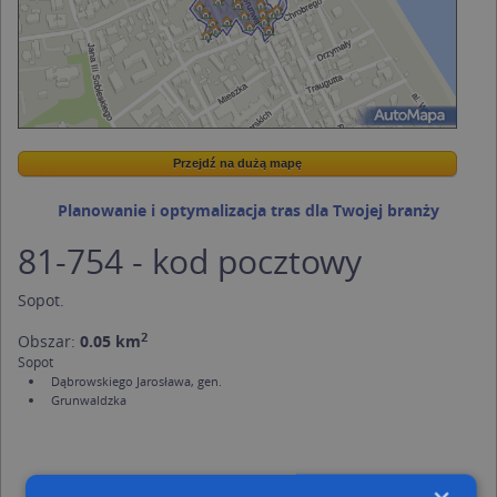
Przejdź na dużą mapę
Wstaw tę mapkę na swoją stronę
Przejdź na dużą mapę
Kreatorze map Targeo
Planowanie i optymalizacja tras dla Twojej branży
81-754 - kod pocztowy
Sopot
.
2
Obszar:
0.05 km
Sopot
Dąbrowskiego Jarosława, gen.
Grunwaldzka