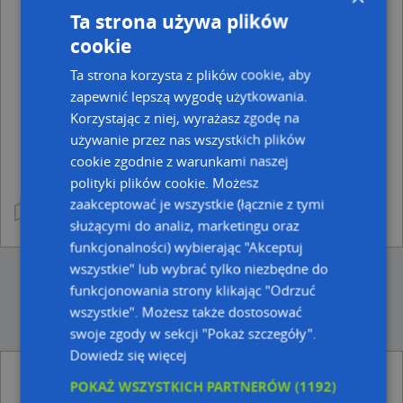
Spółdzielnia mieszkaniowa
Ta strona używa plików
Wojskowa Agencja Mieszkaniowa
cookie
Zarządca i Administrator
Ta strona korzysta z plików cookie, aby
zapewnić lepszą wygodę użytkowania.
Korzystając z niej, wyrażasz zgodę na
używanie przez nas wszystkich plików
cookie zgodnie z warunkami naszej
polityki plików cookie. Możesz
zaakceptować je wszystkie (łącznie z tymi
służącymi do analiz, marketingu oraz
funkcjonalności) wybierając "Akceptuj
wszystkie" lub wybrać tylko niezbędne do
funkcjonowania strony klikając "Odrzuć
wszystkie". Możesz także dostosować
swoje zgody w sekcji "Pokaż szczegóły".
Dowiedz się więcej
Punkty z kategorii Administracja
POKAŻ WSZYSTKICH PARTNERÓW
(1192)
mieszkaniowa w miejscowości Toruniu i