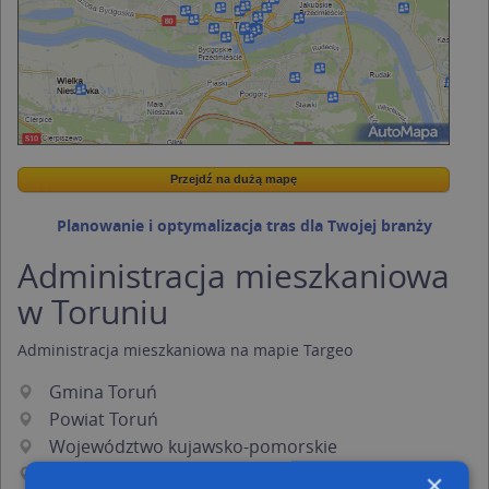
Przejdź na dużą mapę
Wstaw tę mapkę na swoją stronę
Przejdź na dużą mapę
Kreatorze map Targeo
Planowanie i optymalizacja tras dla Twojej branży
Administracja mieszkaniowa
w Toruniu
Administracja mieszkaniowa
na mapie Targeo
Gmina Toruń
Powiat Toruń
Województwo kujawsko-pomorskie
Podkategorie:
×