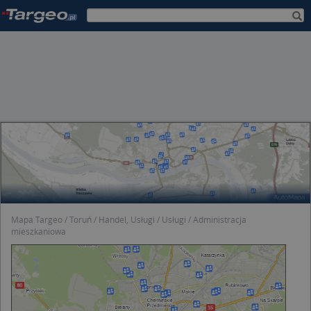
Mapa Targeo
Toruń
Handel, Usługi
Usługi
Administracja
mieszkaniowa