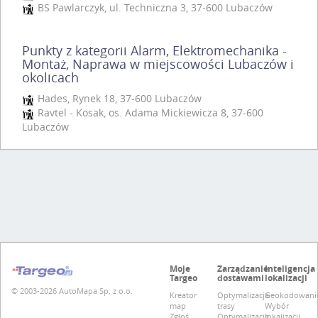
Warsztat naprawy samochodów
BS Pawlarczyk, ul. Techniczna 3, 37-600 Lubaczów
AD Serwis - Serwis samochodowy
AutoCrew - Serwis samochodowy
Punkty z kategorii Alarm, Elektromechanika -
Bosch Service - Serwis samochodowy
Montaż, Naprawa w miejscowości Lubaczów i
okolicach
Checkstar - Serwis samochodowy
EuroWarsztat - Serwis samochodowy
Hades, Rynek 18, 37-600 Lubaczów
Ravtel - Kosak, os. Adama Mickiewicza 8, 37-600
Inter Data Service - Serwis samochodowy
Lubaczów
O.K. Serwis - Serwis samochodowy
Q-SERVICE - Serwis samochodowy
Salon S-Plus - Serwis samochodowy
Moje
Zarządzanie
Inteligencja
Targeo
dostawami
lokalizacji
© 2003-2026 AutoMapa Sp. z o.o.
Kreator
Optymalizacja
Geokodowani
map
trasy
Wybór
Zgłoś
Optymalizacja
lokalizacji