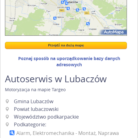
Przejdź na dużą mapę
Wstaw tę mapkę na swoją stronę
Przejdź na dużą mapę
Kreatorze map Targeo
Poznaj sposób na uporządkowanie bazy danych
adresowych
Autoserwis w Lubaczów
Motoryzacja
na mapie Targeo
Gmina Lubaczów
Powiat lubaczowski
Województwo podkarpackie
Podkategorie:
Alarm, Elektromechanika - Montaż, Naprawa