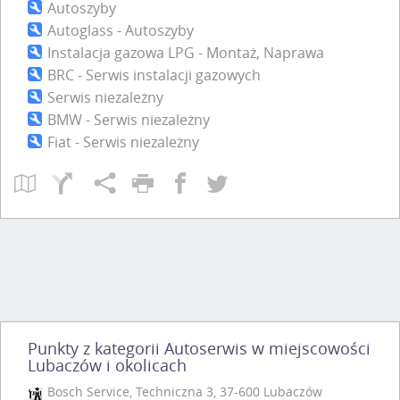
Autoszyby
Autoglass - Autoszyby
Instalacja gazowa LPG - Montaż, Naprawa
BRC - Serwis instalacji gazowych
Serwis niezależny
BMW - Serwis niezależny
Fiat - Serwis niezależny
Ford - Serwis niezależny
Honda - Serwis niezależny
Mercedes-Benz - Serwis niezależny
Opel - Serwis niezależny
Renault - Serwis niezależny
Skoda - Serwis niezależny
Toyota - Serwis niezależny
Volkswagen - Serwis niezależny
Volvo - Serwis niezależny
Punkty z kategorii Autoserwis w miejscowości
Lubaczów i okolicach
Tachograf - Serwis, Legalizacja
Warsztat blacharsko-lakierniczy
Bosch Service, Techniczna 3, 37-600 Lubaczów