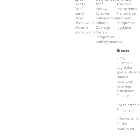
uwagę
stref
Analityka
Dodaj
dostaw
przestrzenna
punkt
Cyfrowe
Planowanie
Panel
potwierdzenie
zasobów
użytkownika
odbioru
Zarządzanie
Warunki
Operacje
ryzykiem
użytkowania
dostaw
Zarządzanie
podwykonawcami
Branże
Firmy
kurierskie
Logistyka
specjalistyczn
Handel
detaliczny
Cateringi
pudełkowe
Finanse
i
ubezpieczenia
Energetyka
i
infrastruktura
Służby
ratunkowe