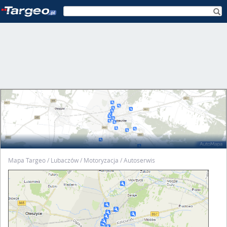
Mapa Targeo
Lubaczów
Motoryzacja
Autoserwis