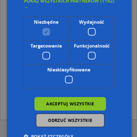
POKAŻ WSZYSTKICH PARTNERÓW
(1192)
Hubala 4, 37-700 Przemyśl
→
Arcad Technika Diamentowa, Grzegorza z Sanoka 9/8,
37-700 Przemyśl
Tomasz Hołota PPUH Budmax, Wilczańska 85, 37-700
Niezbędne
Wydajność
Przemyśl
Tomex-BUD Firma Remontowo-Budowlana Tomasz
Łakomski, Opalińskiego Kazimierza 19, 37-700 Przemyśl
Targetowanie
Funkcjonalność
Inne punkty z kategorii Budownictwo, Wyroby
budowlane w miejscowości Przemyślu i
okolicach
Niesklasyfikowane
Waldemar Borowski Firma Handlowo - Usługowa
Wbklima, Basztowa 13, 37-700 Przemyśl
Zygmunt Makarowski Zakład Usługowo - Handlowy, ul.
Adama Mickiewicza 26, 37-700 Przemyśl
FLIZEM Emilian Pawlus, 22 Stycznia 3, 37-700 Przemyśl
Damans Dak Polska, Lwowska 11, 37-700 Przemyśl
AKCEPTUJ WSZYSTKIE
Agencja ADF Punkt handlowy ADF Dachy, Bohaterów
Getta 63, 37-700 Przemyśl
ODRZUĆ WSZYSTKIE
POKAŻ SZCZEGÓŁY