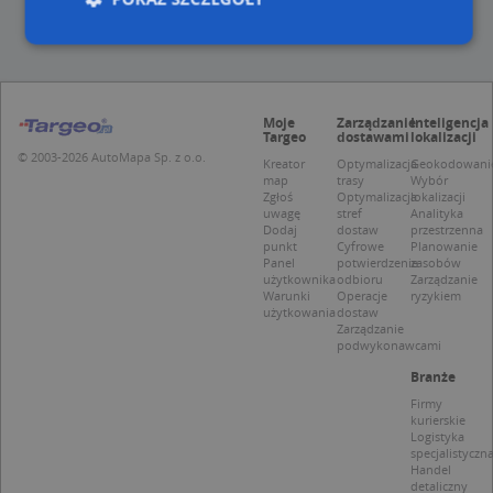
Niezbędne
Wydajność
Targetowanie
Funkcjonalność
Niesklasyfikowane
Moje
Zarządzanie
Inteligencja
Targeo
dostawami
lokalizacji
© 2003-2026 AutoMapa Sp. z o.o.
Niezbędne pliki cookie umożliwiają korzystanie z
Kreator
Optymalizacja
Geokodowani
podstawowych funkcji strony internetowej, takich
map
trasy
Wybór
jak logowanie użytkownika i zarządzanie kontem.
Zgłoś
Optymalizacja
lokalizacji
uwagę
stref
Analityka
Bez niezbędnych plików cookie nie można
Dodaj
dostaw
przestrzenna
prawidłowo korzystać ze strony internetowej.
punkt
Cyfrowe
Planowanie
Panel
potwierdzenie
zasobów
Provider
/
Okres
Nazwa
Opi
użytkownika
odbioru
Zarządzanie
Domena
przechowywania
Warunki
Operacje
ryzykiem
użytkowania
dostaw
APPSESSID
.targeo.pl
Sesja
Zarządzanie
podwykonawcami
CookieScriptConsent
1 rok 1 miesiąc
Ten
CookieScript
jes
.targeo.pl
Branże
prz
Coo
Firmy
Scr
kurierskie
zap
Logistyka
pre
specjalistyczn
dot
zg
Handel
uży
detaliczny