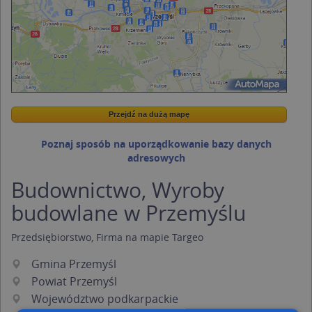
Przejdź na dużą mapę
Wstaw tę mapkę na swoją stronę
Przejdź na dużą mapę
Kreatorze map Targeo
Poznaj sposób na uporządkowanie bazy danych
adresowych
Budownictwo, Wyroby
budowlane w Przemyślu
Przedsiębiorstwo, Firma
na mapie Targeo
Gmina Przemyśl
Powiat Przemyśl
Województwo podkarpackie