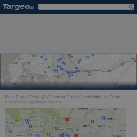
Mapa Targeo
Przemyśl
Przemysł, Firmy
Przedsiębiorstwo, Firma
Budownictwo, Wyroby budowlane