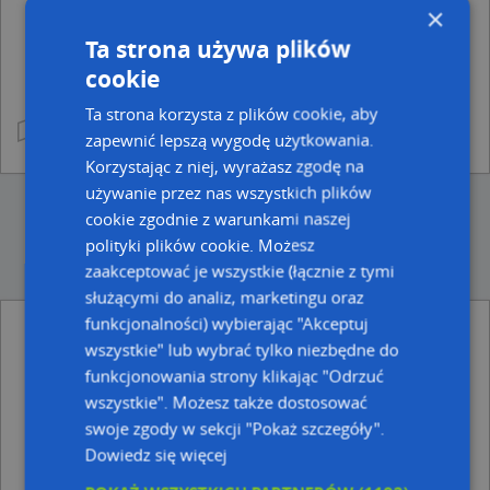
×
Ta strona używa plików
cookie
Ta strona korzysta z plików cookie, aby
zapewnić lepszą wygodę użytkowania.
Korzystając z niej, wyrażasz zgodę na
używanie przez nas wszystkich plików
cookie zgodnie z warunkami naszej
polityki plików cookie. Możesz
zaakceptować je wszystkie (łącznie z tymi
służącymi do analiz, marketingu oraz
funkcjonalności) wybierając "Akceptuj
Punkty z kategorii Budownictwo, Wyroby
wszystkie" lub wybrać tylko niezbędne do
budowlane w miejscowości Przemyślu i
okolicach
funkcjonowania strony klikając "Odrzuć
wszystkie". Możesz także dostosować
Marian Zabawski Przedsiębiorstwo Projektowo-
swoje zgody w sekcji "Pokaż szczegóły".
Budowlane i Obsługi Inwestycyjnej Probud, wyb. Ojca św.
Jana Pawła II 24, 37-700 Przemyśl
Dowiedz się więcej
Zakład Remontowo Budowlany, ul. mjr. Henryka