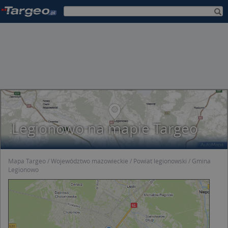
Legionowo na mapie Targeo
Mapa Targeo
Województwo mazowieckie
Powiat legionowski
Gmina
Legionowo