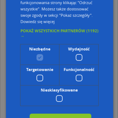
Legionowo
funkcjonowania strony klikając "Odrzuć
wszystkie". Możesz także dostosować
swoje zgody w sekcji "Pokaż szczegóły".
Dowiedz się więcej
Legionowo - sytuacja drogowa
POKAŻ WSZYSTKICH PARTNERÓW
(1192)
→
17:10
Niezbędne
Wydajność
Targetowanie
Funkcjonalność
Mapka na Twoją stronę
Niesklasyfikowane
Kategorie punktów w Legionowo
Hotel w Legionowo
Hotel w Legionowo
Restauracja w Legionowo
Restauracja w Legionowo