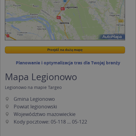
Przejdź na dużą mapę
Wstaw tę mapkę na swoją stronę
Przejdź na dużą mapę
Kreatorze map Targeo
Planowanie i optymalizacja tras dla Twojej branży
Mapa Legionowo
Legionowo na mapie Targeo
Gmina Legionowo
Powiat legionowski
Województwo mazowieckie
Kody pocztowe: 05-118 ... 05-122