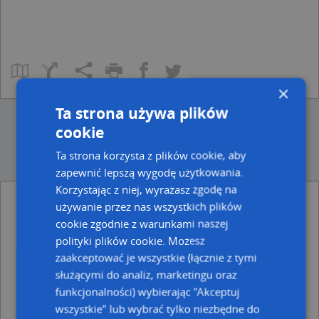
×
Ta strona używa plików
cookie
Ta strona korzysta z plików cookie, aby
zapewnić lepszą wygodę użytkowania.
Korzystając z niej, wyrażasz zgodę na
Punkty w pobliżu
używanie przez nas wszystkich plików
cookie zgodnie z warunkami naszej
Aquilla Ce, Warszawska 59, 05-120 Legionowo
RTB Paweł Bobrek, ul. Stanisława Wyspiańskiego 4, 05-
polityki plików cookie. Możesz
120 Legionowo
zaakceptować je wszystkie (łącznie z tymi
Modne Dzieci, Juliusza Słowackiego 37, 05-120
służącymi do analiz, marketingu oraz
Legionowo
funkcjonalności) wybierając "Akceptuj
Planet Cash, Piłsudskiego 41, 05-120 Legionowo
wszystkie" lub wybrać tylko niezbędne do
DPD, Norwida 2c - automat paczkowy, 05-120