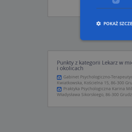
POKAŻ SZCZ
Nie
Punkty z kategorii Lekarz w m
Niezbędne pliki cook
i okolicach
zarządzanie kontem. 
Gabinet Psychologiczno-Terapeut
Nazwa
Kwiatkowska, Kościelna 15, 86-300 Gr
Praktyka Psychologiczna Karina Mi
APPSESSID
Władysława Sikorskiego, 86-300 Grudz
CookieScriptConse
U
kloc