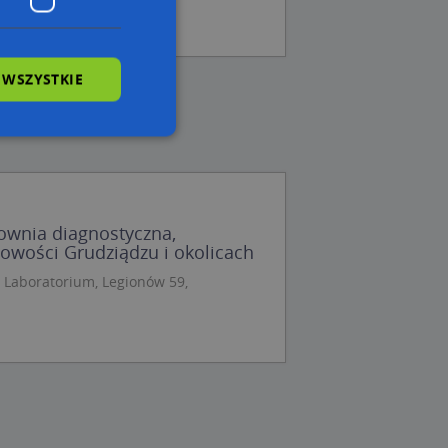
 WSZYSTKIE
wane
owanie użytkownika i
cownia diagnostyczna,
j.
owości Grudziądzu i okolicach
 Laboratorium, Legionów 59,
 Cookie-Script.com
ch zgody
eczne, aby baner
ie.