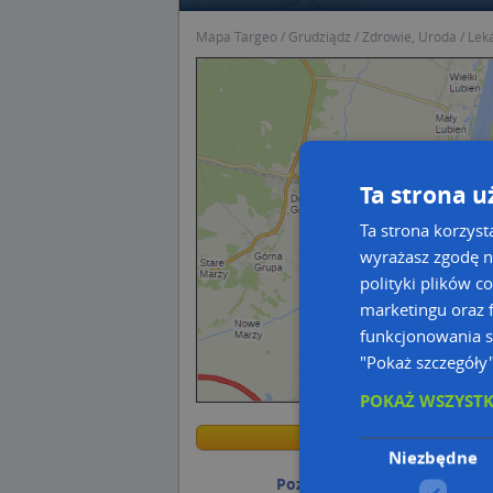
Mapa Targeo
Grudziądz
Zdrowie, Uroda
Lek
Ta strona u
Ta strona korzyst
wyrażasz zgodę n
polityki plików c
marketingu oraz f
funkcjonowania s
"Pokaż szczegóły
POKAŻ WSZYST
Przejdź n
Przejdź n
Niezbędne
Poznaj sposób na uporządk
Wstaw tę mapkę na swoją stronę