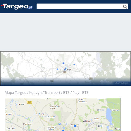
Mapa Targeo
Kętrzyn
Transport
BTS
Play - BTS