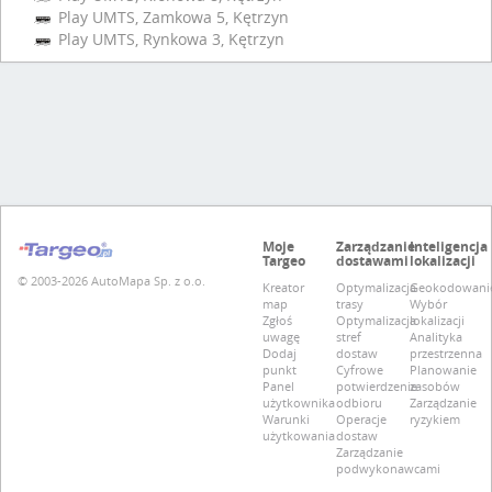
Play UMTS, Zamkowa 5, Kętrzyn
Play UMTS, Rynkowa 3, Kętrzyn
Moje
Zarządzanie
Inteligencja
Targeo
dostawami
lokalizacji
© 2003-2026 AutoMapa Sp. z o.o.
Kreator
Optymalizacja
Geokodowani
map
trasy
Wybór
Zgłoś
Optymalizacja
lokalizacji
uwagę
stref
Analityka
Dodaj
dostaw
przestrzenna
punkt
Cyfrowe
Planowanie
Panel
potwierdzenie
zasobów
użytkownika
odbioru
Zarządzanie
Warunki
Operacje
ryzykiem
użytkowania
dostaw
Zarządzanie
podwykonawcami