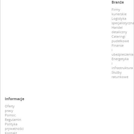
Branże
Firmy
kurierskie
Logistyka
specjalistyczn
Handel
detaliczny
Cateringi
pudełkowe
Finanse
i
ubezpieczenia
Energetyka
i
infrastruktura
Służby
ratunkowe
Informacje
Oferty
pracy
Pomoc
Regulamin
Polityka
prywatności
Kontakt