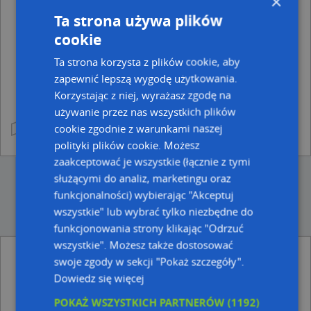
×
Ta strona używa plików
cookie
Ta strona korzysta z plików cookie, aby
zapewnić lepszą wygodę użytkowania.
Korzystając z niej, wyrażasz zgodę na
używanie przez nas wszystkich plików
cookie zgodnie z warunkami naszej
polityki plików cookie. Możesz
zaakceptować je wszystkie (łącznie z tymi
służącymi do analiz, marketingu oraz
funkcjonalności) wybierając "Akceptuj
wszystkie" lub wybrać tylko niezbędne do
funkcjonowania strony klikając "Odrzuć
wszystkie". Możesz także dostosować
Punkty z kategorii Zdjęcia w miejscowości
swoje zgody w sekcji "Pokaż szczegóły".
Warszawie i okolicach
Dowiedz się więcej
Domy Towarowe Centrum, Marszałkowska, od 00-
POKAŻ WSZYSTKICH PARTNERÓW
(1192)
004 do 00-693 Warszawa