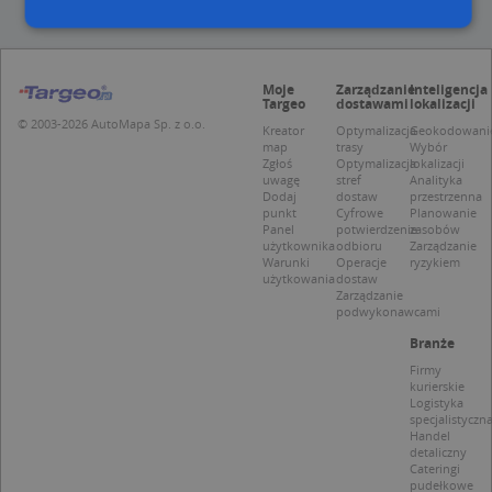
Niezbędne
Wydajność
Targetowanie
Moje
Zarządzanie
Inteligencja
Targeo
dostawami
lokalizacji
Funkcjonalność
Niesklasyfikowane
© 2003-2026 AutoMapa Sp. z o.o.
Kreator
Optymalizacja
Geokodowani
Niezbędne pliki cookie umożliwiają korzystanie z
map
trasy
Wybór
podstawowych funkcji strony internetowej, takich
Zgłoś
Optymalizacja
lokalizacji
jak logowanie użytkownika i zarządzanie kontem.
uwagę
stref
Analityka
Dodaj
dostaw
przestrzenna
Bez niezbędnych plików cookie nie można
punkt
Cyfrowe
Planowanie
prawidłowo korzystać ze strony internetowej.
Panel
potwierdzenie
zasobów
użytkownika
odbioru
Zarządzanie
Provider
/
Okres
Nazwa
Opi
Warunki
Operacje
ryzykiem
Domena
przechowywania
użytkowania
dostaw
Zarządzanie
APPSESSID
.targeo.pl
Sesja
podwykonawcami
CookieScriptConsent
1 rok 1 miesiąc
Ten
CookieScript
Branże
jes
.targeo.pl
prz
Firmy
Coo
kurierskie
Scr
Logistyka
zap
specjalistyczn
pre
Handel
dot
zg
detaliczny
uży
Cateringi
pli
pudełkowe