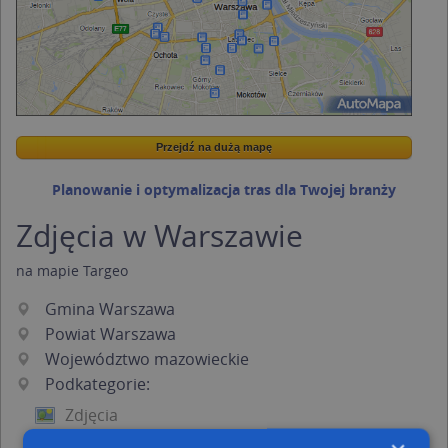
Przejdź na dużą mapę
Wstaw tę mapkę na swoją stronę
Przejdź na dużą mapę
Kreatorze map Targeo
Planowanie i optymalizacja tras dla Twojej branży
Zdjęcia w Warszawie
na mapie Targeo
Gmina Warszawa
Powiat Warszawa
Województwo mazowieckie
Podkategorie:
Zdjęcia