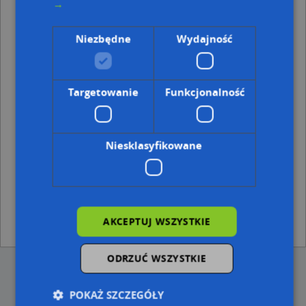
→
Bundesarchiv Bild 121-0279, Warschau, zerstörte
Gebäude, Marszałkowska, od 00-001 do 00-999, od 01-007
Niezbędne
Wydajność
do 01-999, od 02-035 do 02-975, od 03-023 do 03-998, od
04-026 do 04-951, od 05-075 do 05-077 Warszawa
Filharmonia Narodowa 05, Młynarskiego Emila, pl. 2,
00-009 Warszawa
Targetowanie
Funkcjonalność
Punkty z kategorii Zdjęcia w miejscowości
Warszawie i okolicach
Niesklasyfikowane
Sienkiewicza warszawa, Młynarskiego Emila, pl. 2,
00-009 Warszawa
Warsaw Uprising by Lokajski - Eugeniusz Lokajski -
3555, Bracka 25, 00-028 Warszawa
Warszawa Filharmonia Narodowa, Młynarskiego
AKCEPTUJ WSZYSTKIE
Emila, pl. 2, 00-009 Warszawa
ODRZUĆ WSZYSTKIE
POKAŻ SZCZEGÓŁY