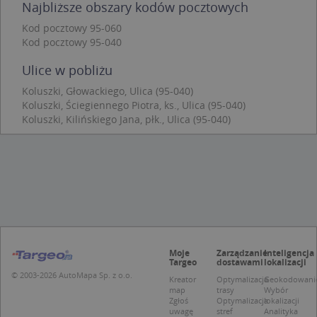
Najbliższe obszary kodów pocztowych
Funkcjonalność
Niesklasyfikowane
Kod pocztowy 95-060
Niezbędne pliki cookie umożliwiają korzystanie z
Kod pocztowy 95-040
podstawowych funkcji strony internetowej, takich
jak logowanie użytkownika i zarządzanie kontem.
Ulice w pobliżu
Bez niezbędnych plików cookie nie można
prawidłowo korzystać ze strony internetowej.
Koluszki, Głowackiego, Ulica (95-040)
Provider
/
Okres
Koluszki, Ściegiennego Piotra, ks., Ulica (95-040)
Nazwa
Opi
Domena
przechowywania
Koluszki, Kilińskiego Jana, płk., Ulica (95-040)
APPSESSID
.targeo.pl
Sesja
CookieScriptConsent
1 rok 1 miesiąc
Ten
CookieScript
jes
.targeo.pl
prz
Coo
Scr
zap
pre
dot
zg
uży
pli
Moje
Zarządzanie
Inteligencja
Targeo
dostawami
lokalizacji
to 
aby
© 2003-2026 AutoMapa Sp. z o.o.
Kreator
Optymalizacja
Geokodowani
coo
map
trasy
Wybór
Scr
Zgłoś
Optymalizacja
lokalizacji
dzi
uwagę
stref
Analityka
pop