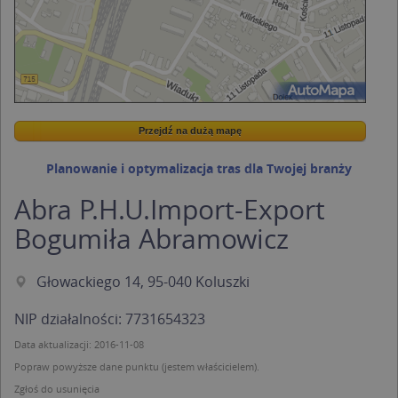
Przejdź na dużą mapę
Wstaw tę mapkę na swoją stronę
Przejdź na dużą mapę
Kreatorze map Targeo
Planowanie i optymalizacja tras dla Twojej branży
Abra P.H.U.Import-Export
Bogumiła Abramowicz
Głowackiego 14, 95-040 Koluszki
NIP działalności: 7731654323
Data aktualizacji: 2016-11-08
Popraw powyższe dane punktu (jestem właścicielem).
Zgłoś do usunięcia