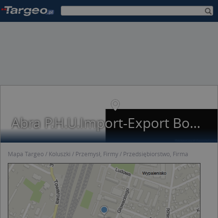
Abra P.H.U.Import-Export Bogumiła Abramowicz
Mapa Targeo
Koluszki
Przemysł, Firmy
Przedsiębiorstwo, Firma