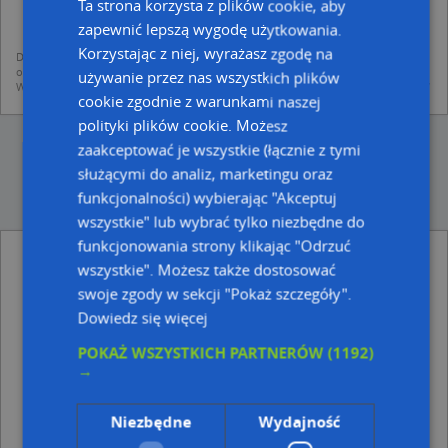
mapach (art. 6 ust. 1 lit. f RODO)
Ta strona korzysta z plików cookie, aby
udostępniania danych o firmach partnerom biznesowym operatora (art.
zapewnić lepszą wygodę użytkowania.
6 ust. 1 lit. f RODO)
Korzystając z niej, wyrażasz zgodę na
Dane pochodzą z publicznych baz CEIDG, GUS, REGON, z firmowych stron www
oraz od podmiotów zewnętrznych.
używanie przez nas wszystkich plików
Więcej informacji dot. RODO:
http://regulamin.automapa.pl/odo_przetwarzanie/
cookie zgodnie z warunkami naszej
polityki plików cookie. Możesz
zaakceptować je wszystkie (łącznie z tymi
służącymi do analiz, marketingu oraz
funkcjonalności) wybierając "Akceptuj
wszystkie" lub wybrać tylko niezbędne do
funkcjonowania strony klikając "Odrzuć
Abra P.H.U.Import-Export Bogumiła
wszystkie". Możesz także dostosować
Abramowicz - inne Przemysł, Firmy w pobliżu
swoje zgody w sekcji "Pokaż szczegóły".
Miejsko Gminny Ośrodek Pomocy Społecznej w
Dowiedz się więcej
Koluszkach, Brzezińska 32, 95-040 Koluszki
Grubek, 11 Listopada 23, 95-040 Koluszki
POKAŻ WSZYSTKICH PARTNERÓW
(1192)
Handel Obwoźny Artykułami Przemysłowymi, ul.
→
Partyzantów 8, 97-140 Koluszki
Poradnia Psychologiczno Pedagogiczna w Koluszkach,
Niezbędne
Wydajność
ul. Korczaka 5, 95-040 Koluszki